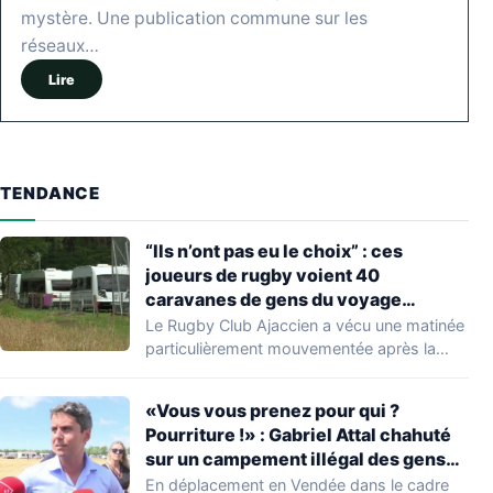
mystère. Une publication commune sur les
réseaux…
Lire
TENDANCE
“Ils n’ont pas eu le choix” : ces
joueurs de rugby voient 40
caravanes de gens du voyage
s’installer dans leur stade, ils les
Le Rugby Club Ajaccien a vécu une matinée
délogent en moins d’1 heure
particulièrement mouvementée après la
découverte d'une…
«Vous vous prenez pour qui ?
Pourriture !» : Gabriel Attal chahuté
sur un campement illégal des gens
du voyage
En déplacement en Vendée dans le cadre