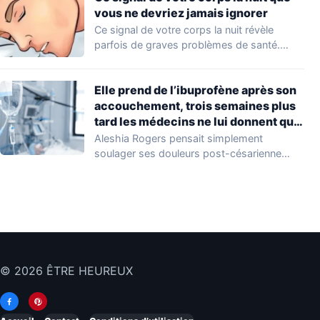
vous ne devriez jamais ignorer
Ce signal de votre corps la nuit révèle
parfois de graves problèmes de santé.…
Elle prend de l’ibuprofène après son
accouchement, trois semaines plus
tard les médecins ne lui donnent que
10% de chances de survie
Aleshia Rogers pensait simplement
soulager ses douleurs post-césarienne
avec de l'ibuprofène, un geste qu'elle…
© 2026 ÊTRE HEUREUX