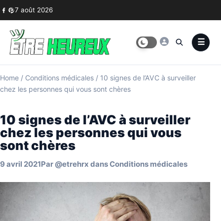
Skip to content
7 août 2026
Home
/
Conditions médicales
/
10 signes de l’AVC à surveiller
chez les personnes qui vous sont chères
10 signes de l’AVC à surveiller
chez les personnes qui vous
sont chères
9 avril 2021
Par
@etrehrx
dans
Conditions médicales