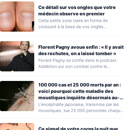
Ce détail sur vos ongles que votre
médecin observe en premier
Cette petite zone claire en forme de
croissant à la base de vos ongles…
Florent Pagny avoue enfin : « Il y avait
des rechutes, on a laissé tomber »
Florent Pagny se confie dans le podcast
Addiktion sur son combat contre le
cancer…
100 000 cas et 25 000 morts par an :
voici pourquoi cette maladie des
moustiques inquiète désormais au-
delà de l’Asie
L'encéphalite japonaise, transmise par les
moustiques, tue 25 000 personnes chaque
année en Asie.…
Ce signal de votre corps la nuit que