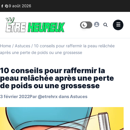
Skip to content
9 août 2026
Home
/
Astuces
/
10 conseils pour raffermir la peau relâchée
après une perte de poids ou une grossesse
10 conseils pour raffermir la
peau relâchée après une perte
de poids ou une grossesse
3 février 2022
Par
@etrehrx
dans
Astuces