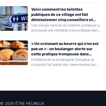
de nombreux…
Voici comment les toilettes
publiques de ce village ont fait
démissionner cinq conseillers et
coûté près de 60 000 €
Une simple histoire de toilettes publiques a
provoqué une véritable crise politique dans
une…
« Un croissant au beurre qui n’en est
pas un » : un boulanger alerte sur
cette pratique trompeuse dans
certaines boulangeries-pâtisseries
Emblème de la boulangerie française, le
croissant fait partie des viennoiseries les
plus appréciées.…
© 2026 ÊTRE HEUREUX