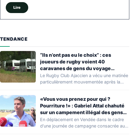
Lire
TENDANCE
“Ils n’ont pas eu le choix” : ces
joueurs de rugby voient 40
caravanes de gens du voyage
s’installer dans leur stade, ils les
Le Rugby Club Ajaccien a vécu une matinée
délogent en moins d’1 heure
particulièrement mouvementée après la
découverte d'une…
«Vous vous prenez pour qui ?
Pourriture !» : Gabriel Attal chahuté
sur un campement illégal des gens
du voyage
En déplacement en Vendée dans le cadre
d'une journée de campagne consacrée aux
occupations…