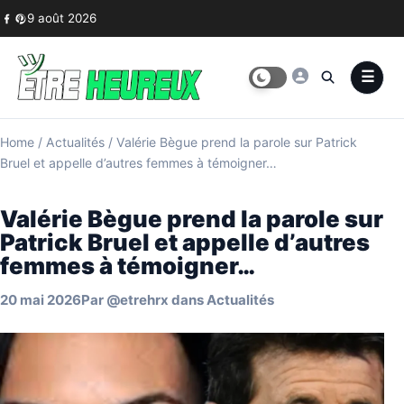
Skip to content
9 août 2026
Home
/
Actualités
/
Valérie Bègue prend la parole sur Patrick
Bruel et appelle d’autres femmes à témoigner…
Valérie Bègue prend la parole sur
Patrick Bruel et appelle d’autres
femmes à témoigner…
20 mai 2026
Par
@etrehrx
dans
Actualités