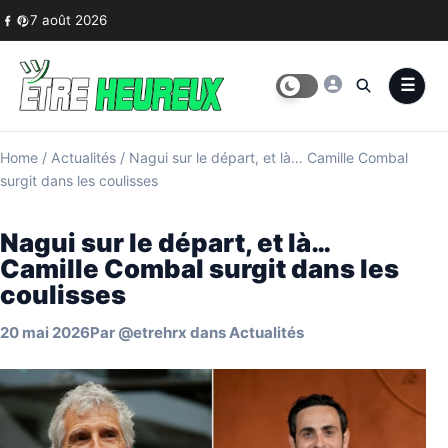
Skip to content
7 août 2026
Home
/
Actualités
/
Nagui sur le départ, et là… Camille Combal
surgit dans les coulisses
Nagui sur le départ, et là…
Camille Combal surgit dans les
coulisses
20 mai 2026
Par
@etrehrx
dans
Actualités