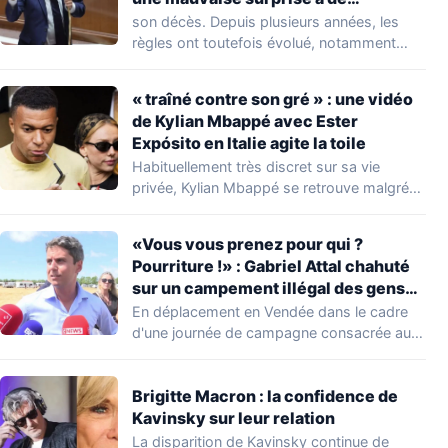
nombreuses familles
son décès. Depuis plusieurs années, les
règles ont toutefois évolué, notamment
concernant le seuil…
« traîné contre son gré » : une vidéo
de Kylian Mbappé avec Ester
Expósito en Italie agite la toile
Habituellement très discret sur sa vie
privée, Kylian Mbappé se retrouve malgré
lui au…
«Vous vous prenez pour qui ?
Pourriture !» : Gabriel Attal chahuté
sur un campement illégal des gens
du voyage
En déplacement en Vendée dans le cadre
d'une journée de campagne consacrée aux
occupations…
Brigitte Macron : la confidence de
Kavinsky sur leur relation
La disparition de Kavinsky continue de