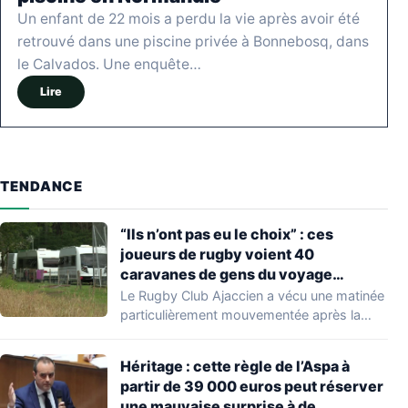
Un enfant de 22 mois a perdu la vie après avoir été
retrouvé dans une piscine privée à Bonnebosq, dans
le Calvados. Une enquête…
Lire
TENDANCE
“Ils n’ont pas eu le choix” : ces
joueurs de rugby voient 40
caravanes de gens du voyage
s’installer dans leur stade, ils les
Le Rugby Club Ajaccien a vécu une matinée
délogent en moins d’1 heure
particulièrement mouvementée après la
découverte d'une…
Héritage : cette règle de l’Aspa à
partir de 39 000 euros peut réserver
une mauvaise surprise à de