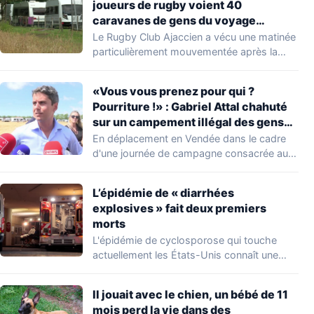
joueurs de rugby voient 40
caravanes de gens du voyage
s’installer dans leur stade, ils les
Le Rugby Club Ajaccien a vécu une matinée
délogent en moins d’1 heure
particulièrement mouvementée après la
découverte d'une…
«Vous vous prenez pour qui ?
Pourriture !» : Gabriel Attal chahuté
sur un campement illégal des gens
du voyage
En déplacement en Vendée dans le cadre
d'une journée de campagne consacrée aux
occupations…
L’épidémie de « diarrhées
explosives » fait deux premiers
morts
L'épidémie de cyclosporose qui touche
actuellement les États-Unis connaît une
aggravation. Les autorités sanitaires…
Il jouait avec le chien, un bébé de 11
mois perd la vie dans des