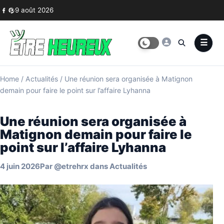
Skip to content
9 août 2026
Home
/
Actualités
/
Une réunion sera organisée à Matignon
demain pour faire le point sur l’affaire Lyhanna
Une réunion sera organisée à
Matignon demain pour faire le
point sur l’affaire Lyhanna
4 juin 2026
Par
@etrehrx
dans
Actualités