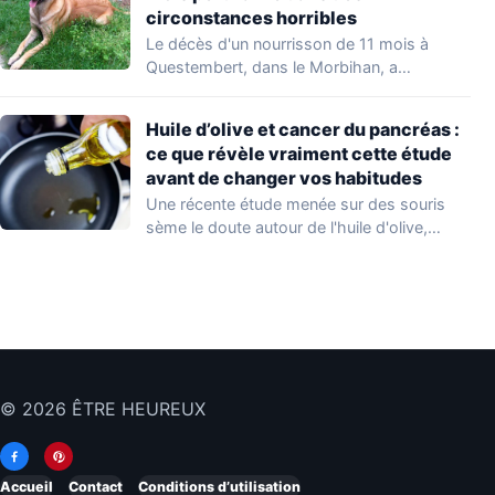
circonstances horribles
Le décès d'un nourrisson de 11 mois à
Questembert, dans le Morbihan, a
profondément…
Huile d’olive et cancer du pancréas :
ce que révèle vraiment cette étude
avant de changer vos habitudes
Une récente étude menée sur des souris
sème le doute autour de l'huile d'olive,…
© 2026 ÊTRE HEUREUX
Accueil
Contact
Conditions d’utilisation