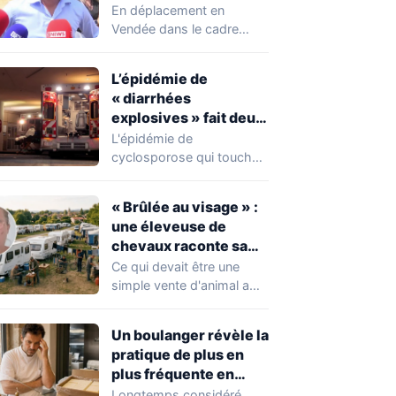
chahuté sur un
En déplacement en
campement illégal
Vendée dans le cadre
des gens du voyage
d'une journée de
campagne consacrée aux
L’épidémie de
occupations…
« diarrhées
explosives » fait deux
premiers morts
L'épidémie de
cyclosporose qui touche
actuellement les États-
Unis connaît une
« Brûlée au visage » :
aggravation. Les autorités
une éleveuse de
sanitaires…
chevaux raconte sa
violente agression par
Ce qui devait être une
des gens du voyage
simple vente d'animal a
tourné au drame en
Mayenne.…
Un boulanger révèle la
pratique de plus en
plus fréquente en
boulangerie-
Longtemps considéré