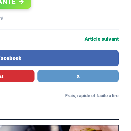
ANTE
→
TÉ
Article suivant
 Facebook
st
X
Frais, rapide et facile à lire