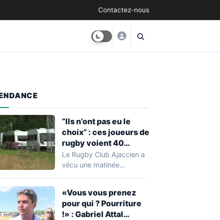
Contactez-nous
ENDANCE
“Ils n’ont pas eu le
choix” : ces joueurs de
rugby voient 40
caravanes de gens du
Le Rugby Club Ajaccien a
voyage s’installer
vécu une matinée
dans leur stade, ils les
particulièrement
délogent en moins d’1
mouvementée après la
«Vous vous prenez
découverte d'une…
heure
pour qui ? Pourriture
!» : Gabriel Attal