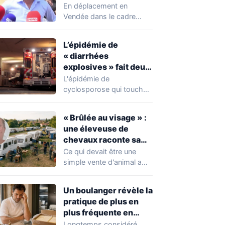
chahuté sur un
En déplacement en
campement illégal
Vendée dans le cadre
des gens du voyage
d'une journée de
campagne consacrée aux
L’épidémie de
occupations…
« diarrhées
explosives » fait deux
premiers morts
L'épidémie de
cyclosporose qui touche
actuellement les États-
Unis connaît une
« Brûlée au visage » :
aggravation. Les autorités
une éleveuse de
sanitaires…
chevaux raconte sa
violente agression par
Ce qui devait être une
des gens du voyage
simple vente d'animal a
tourné au drame en
Mayenne.…
Un boulanger révèle la
pratique de plus en
plus fréquente en
boulangerie-
Longtemps considéré