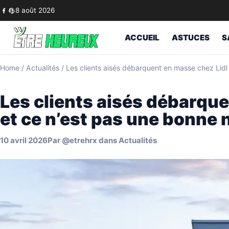
Skip to content
8 août 2026
ACCUEIL
ASTUCES
S
Home
/
Actualités
/
Les clients aisés débarquent en masse chez Lidl 
Les clients aisés débarque
et ce n’est pas une bonne n
10 avril 2026
Par
@etrehrx
dans
Actualités