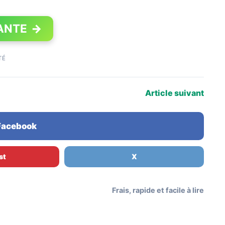
ANTE
→
TÉ
Article suivant
 Facebook
st
X
Frais, rapide et facile à lire