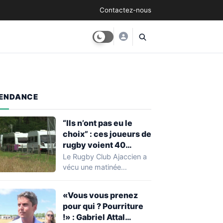
Contactez-nous
ENDANCE
“Ils n’ont pas eu le
choix” : ces joueurs de
rugby voient 40
caravanes de gens du
Le Rugby Club Ajaccien a
voyage s’installer
vécu une matinée
dans leur stade, ils les
particulièrement
délogent en moins d’1
mouvementée après la
«Vous vous prenez
découverte d'une…
heure
pour qui ? Pourriture
!» : Gabriel Attal