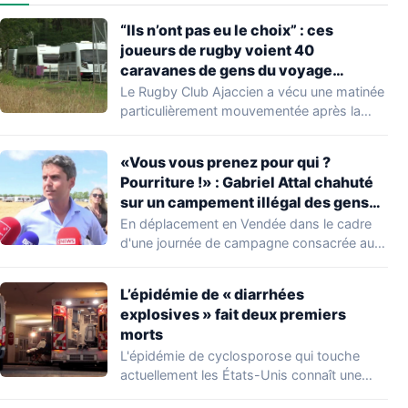
“Ils n’ont pas eu le choix” : ces
joueurs de rugby voient 40
caravanes de gens du voyage
s’installer dans leur stade, ils les
Le Rugby Club Ajaccien a vécu une matinée
délogent en moins d’1 heure
particulièrement mouvementée après la
découverte d'une…
«Vous vous prenez pour qui ?
Pourriture !» : Gabriel Attal chahuté
sur un campement illégal des gens
du voyage
En déplacement en Vendée dans le cadre
d'une journée de campagne consacrée aux
occupations…
L’épidémie de « diarrhées
explosives » fait deux premiers
morts
L'épidémie de cyclosporose qui touche
actuellement les États-Unis connaît une
aggravation. Les autorités sanitaires…