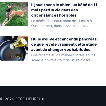
Il jouait avec le chien, un bébé de 11
mois perd la vie dans des
circonstances horribles
Le décès d'un nourrisson de 11 mois à
Questembert, dans le Morbihan, a
profondément…
Huile d’olive et cancer du pancréas :
ce que révèle vraiment cette étude
avant de changer vos habitudes
Une récente étude menée sur des souris
sème le doute autour de l'huile d'olive,…
© 2026 ÊTRE HEUREUX