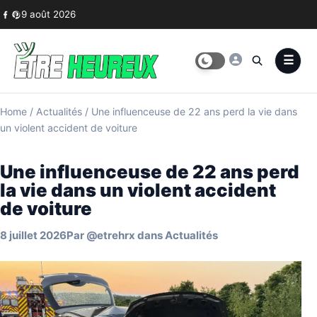
Skip to content
9 août 2026
Home
/
Actualités
/
Une influenceuse de 22 ans perd la vie dans
un violent accident de voiture
Une influenceuse de 22 ans perd
la vie dans un violent accident
de voiture
8 juillet 2026
Par
@etrehrx
dans
Actualités