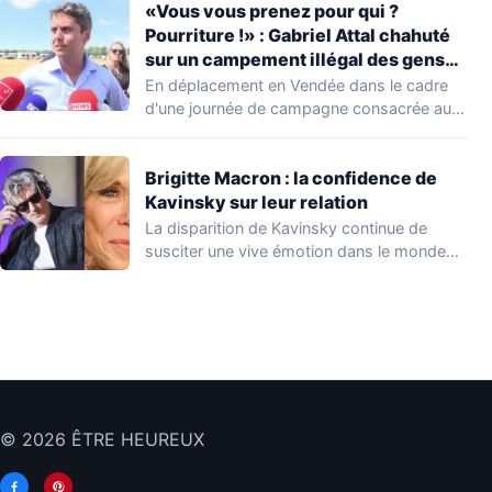
«Vous vous prenez pour qui ?
Pourriture !» : Gabriel Attal chahuté
sur un campement illégal des gens
du voyage
En déplacement en Vendée dans le cadre
d'une journée de campagne consacrée aux
occupations…
Brigitte Macron : la confidence de
Kavinsky sur leur relation
La disparition de Kavinsky continue de
susciter une vive émotion dans le monde
de…
© 2026 ÊTRE HEUREUX