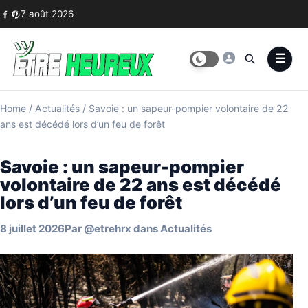
Skip to content
7 août 2026
Home
/
Actualités
/
Savoie : un sapeur-pompier volontaire de 22
ans est décédé lors d’un feu de forêt
Savoie : un sapeur-pompier
volontaire de 22 ans est décédé
lors d’un feu de forêt
8 juillet 2026
Par
@etrehrx
dans
Actualités