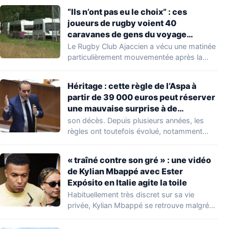
“Ils n’ont pas eu le choix” : ces
joueurs de rugby voient 40
caravanes de gens du voyage
s’installer dans leur stade, ils les
Le Rugby Club Ajaccien a vécu une matinée
délogent en moins d’1 heure
particulièrement mouvementée après la
découverte d'une…
Héritage : cette règle de l’Aspa à
partir de 39 000 euros peut réserver
une mauvaise surprise à de
nombreuses familles
son décès. Depuis plusieurs années, les
règles ont toutefois évolué, notamment
concernant le seuil…
« traîné contre son gré » : une vidéo
de Kylian Mbappé avec Ester
Expósito en Italie agite la toile
Habituellement très discret sur sa vie
privée, Kylian Mbappé se retrouve malgré
lui au…