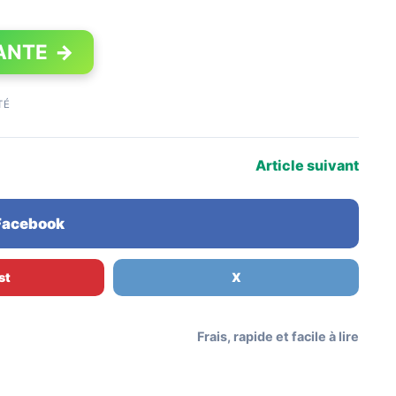
ANTE
→
TÉ
Article suivant
 Facebook
st
X
Frais, rapide et facile à lire