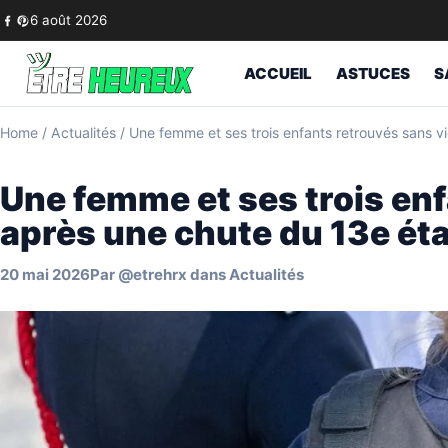
Skip to content
6 août 2026
ACCUEIL
ASTUCES
S
Home
/
Actualités
/
Une femme et ses trois enfants retrouvés sans 
Une femme et ses trois enf
après une chute du 13e ét
20 mai 2026
Par
@etrehrx
dans
Actualités