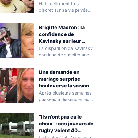
Expósito en Italie agite
Habituellement très
la toile
discret sur sa vie privée,
Kylian Mbappé se retrouve
malgré lui au…
Brigitte Macron : la
confidence de
Kavinsky sur leur
relation
La disparition de Kavinsky
continue de susciter une
vive émotion dans le
monde de…
Une demande en
mariage surprise
bouleverse la saison
de Secret Story
Après plusieurs semaines
passées à dissimuler leur
relation dans la Maison
des Secrets, Arthur…
“Ils n’ont pas eu le
choix” : ces joueurs de
rugby voient 40
caravanes de gens du
Le Rugby Club Ajaccien a