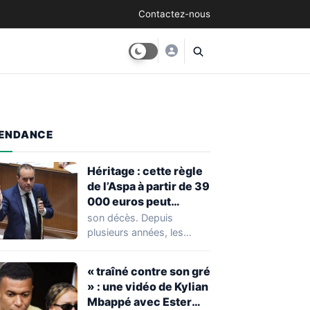
Contactez-nous
ENDANCE
Héritage : cette règle
de l’Aspa à partir de 39
000 euros peut
réserver une
son décès. Depuis
mauvaise surprise à
plusieurs années, les
de nombreuses
règles ont toutefois
familles
évolué, notamment
« traîné contre son gré
concernant le seuil…
» : une vidéo de Kylian
Mbappé avec Ester