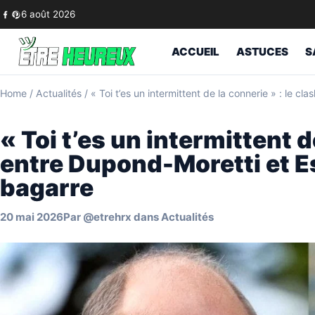
Skip to content
6 août 2026
ACCUEIL
ASTUCES
S
Home
/
Actualités
/
« Toi t’es un intermittent de la connerie » : le cla
« Toi t’es un intermittent d
entre Dupond-Moretti et Estr
bagarre
20 mai 2026
Par
@etrehrx
dans
Actualités