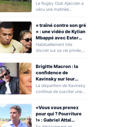
caravanes de gens du
Le Rugby Club Ajaccien a
voyage s’installer
vécu une matinée
dans leur stade, ils les
particulièrement
délogent en moins d’1
mouvementée après la
« traîné contre son gré
découverte d'une…
heure
» : une vidéo de Kylian
Mbappé avec Ester
Expósito en Italie agite
Habituellement très
la toile
discret sur sa vie privée,
Kylian Mbappé se retrouve
malgré lui au…
Brigitte Macron : la
confidence de
Kavinsky sur leur
relation
La disparition de Kavinsky
continue de susciter une
vive émotion dans le
monde de…
«Vous vous prenez
pour qui ? Pourriture
!» : Gabriel Attal
chahuté sur un
En déplacement en