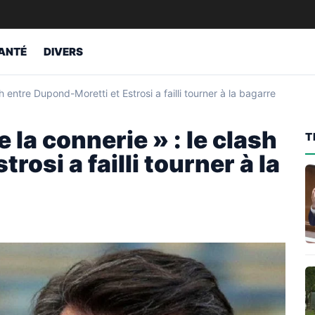
ANTÉ
DIVERS
sh entre Dupond-Moretti et Estrosi a failli tourner à la bagarre
e la connerie » : le clash
T
osi a failli tourner à la