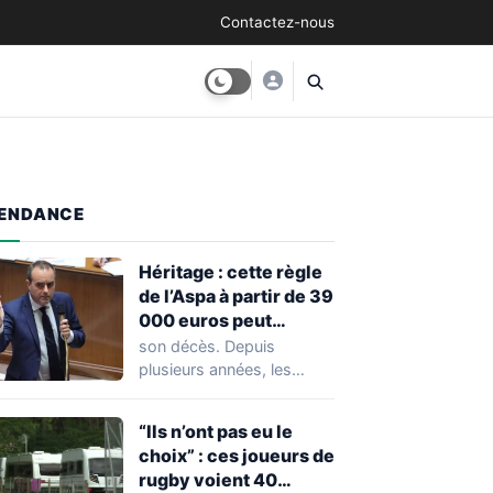
Contactez-nous
ENDANCE
Héritage : cette règle
de l’Aspa à partir de 39
000 euros peut
réserver une
son décès. Depuis
mauvaise surprise à
plusieurs années, les
de nombreuses
règles ont toutefois
familles
évolué, notamment
“Ils n’ont pas eu le
concernant le seuil…
choix” : ces joueurs de
rugby voient 40