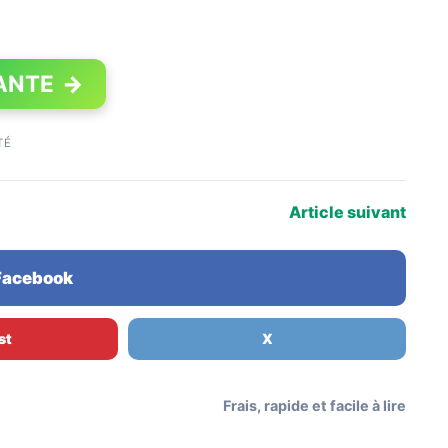
ANTE
→
TÉ
Article suivant
 Facebook
st
X
Frais, rapide et facile à lire