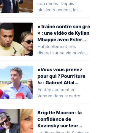
réserver une
son décès. Depuis
mauvaise surprise à
plusieurs années, les
de nombreuses
règles ont toutefois
familles
évolué, notamment
« traîné contre son gré
concernant le seuil…
» : une vidéo de Kylian
Mbappé avec Ester
Expósito en Italie agite
Habituellement très
la toile
discret sur sa vie privée,
Kylian Mbappé se retrouve
malgré lui au…
«Vous vous prenez
pour qui ? Pourriture
!» : Gabriel Attal
chahuté sur un
En déplacement en
campement illégal
Vendée dans le cadre
des gens du voyage
d'une journée de
campagne consacrée aux
Brigitte Macron : la
occupations…
confidence de
Kavinsky sur leur
relation
La disparition de Kavinsky