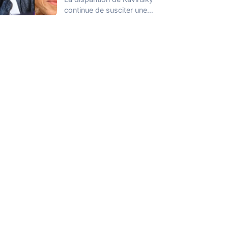
continue de susciter une
vive émotion dans le
monde de…