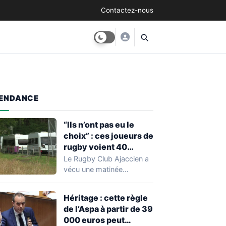
Contactez-nous
ENDANCE
“Ils n’ont pas eu le
choix” : ces joueurs de
rugby voient 40
caravanes de gens du
Le Rugby Club Ajaccien a
voyage s’installer
vécu une matinée
dans leur stade, ils les
particulièrement
délogent en moins d’1
mouvementée après la
Héritage : cette règle
découverte d'une…
heure
de l’Aspa à partir de 39
000 euros peut