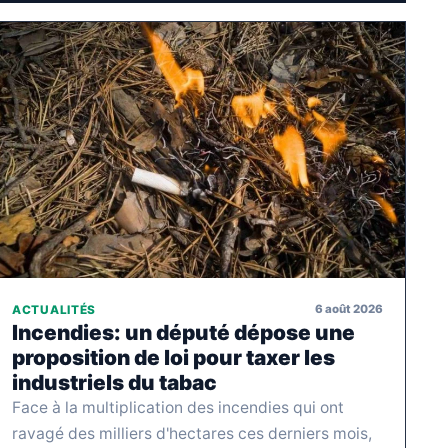
6 août 2026
ACTUALITÉS
Incendies: un député dépose une
proposition de loi pour taxer les
industriels du tabac
Face à la multiplication des incendies qui ont
ravagé des milliers d'hectares ces derniers mois,