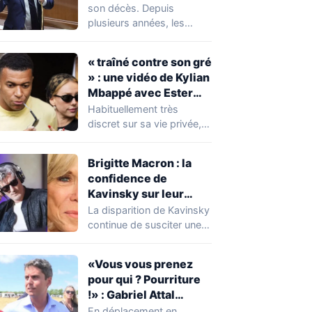
réserver une
son décès. Depuis
mauvaise surprise à
plusieurs années, les
de nombreuses
règles ont toutefois
familles
évolué, notamment
« traîné contre son gré
concernant le seuil…
» : une vidéo de Kylian
Mbappé avec Ester
Expósito en Italie agite
Habituellement très
la toile
discret sur sa vie privée,
Kylian Mbappé se retrouve
malgré lui au…
Brigitte Macron : la
confidence de
Kavinsky sur leur
relation
La disparition de Kavinsky
continue de susciter une
vive émotion dans le
monde de…
«Vous vous prenez
pour qui ? Pourriture
!» : Gabriel Attal
chahuté sur un
En déplacement en