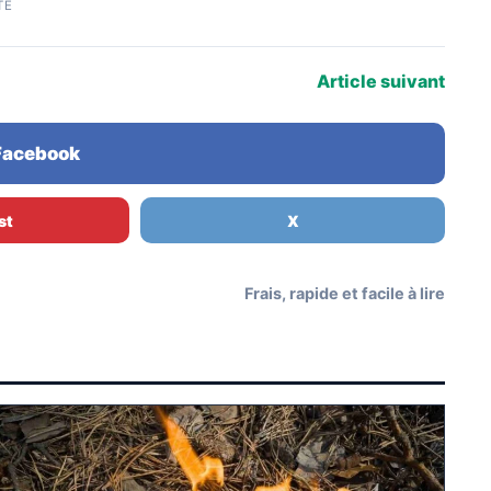
TÉ
Article suivant
 Facebook
st
X
Frais, rapide et facile à lire