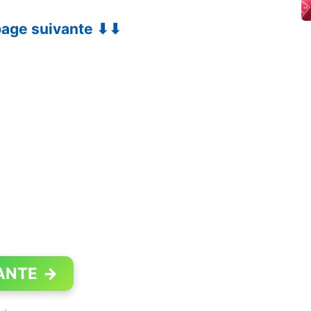
 page suivante ⬇⬇
ANTE
→