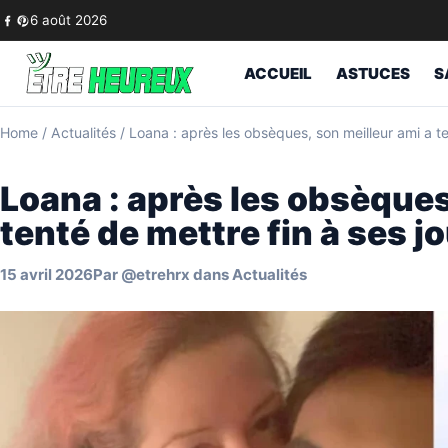
Skip to content
6 août 2026
ACCUEIL
ASTUCES
S
Home
/
Actualités
/
Loana : après les obsèques, son meilleur ami a te
Loana : après les obsèques
tenté de mettre fin à ses j
15 avril 2026
Par
@etrehrx
dans
Actualités