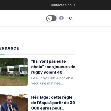
Contactez-nous
ENDANCE
“Ils n’ont pas eu le
choix” : ces joueurs de
rugby voient 40
caravanes de gens du
Le Rugby Club Ajaccien a
voyage s’installer
vécu une matinée
dans leur stade, ils les
particulièrement
délogent en moins d’1
mouvementée après la
Héritage : cette règle
découverte d'une…
heure
de l’Aspa à partir de 39
000 euros peut