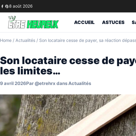
Skip to content
8 août 2026
ACCUEIL
ASTUCES
S
Home
/
Actualités
/
Son locataire cesse de payer, sa réaction dépass
Son locataire cesse de pay
les limites…
9 avril 2026
Par
@etrehrx
dans
Actualités