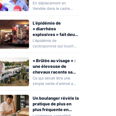
chahuté sur un
En déplacement en
campement illégal
Vendée dans le cadre
des gens du voyage
d'une journée de
campagne consacrée aux
L’épidémie de
occupations…
« diarrhées
explosives » fait deux
premiers morts
L'épidémie de
cyclosporose qui touche
actuellement les États-
Unis connaît une
« Brûlée au visage » :
aggravation. Les autorités
une éleveuse de
sanitaires…
chevaux raconte sa
violente agression par
Ce qui devait être une
des gens du voyage
simple vente d'animal a
tourné au drame en
Mayenne.…
Un boulanger révèle la
pratique de plus en
plus fréquente en
boulangerie-
Longtemps considéré