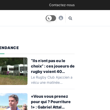
Contactez-nous
ENDANCE
“Ils n’ont pas eu le
choix” : ces joueurs de
rugby voient 40
caravanes de gens du
Le Rugby Club Ajaccien a
voyage s’installer
vécu une matinée
dans leur stade, ils les
particulièrement
délogent en moins d’1
mouvementée après la
«Vous vous prenez
découverte d'une…
heure
pour qui ? Pourriture
!» : Gabriel Attal