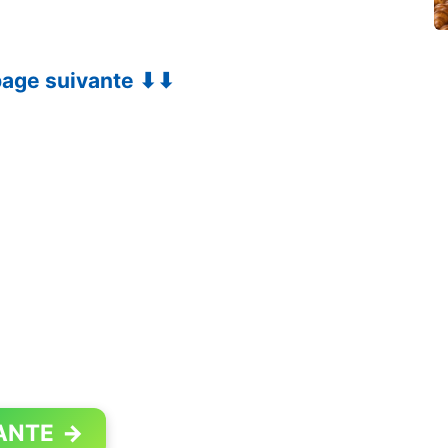
 page suivante ⬇⬇
ANTE
→