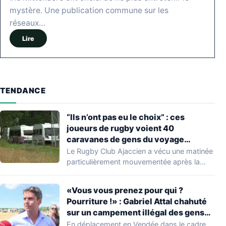
mystère. Une publication commune sur les
réseaux…
Lire
TENDANCE
“Ils n’ont pas eu le choix” : ces
joueurs de rugby voient 40
caravanes de gens du voyage
s’installer dans leur stade, ils les
Le Rugby Club Ajaccien a vécu une matinée
délogent en moins d’1 heure
particulièrement mouvementée après la
découverte d'une…
«Vous vous prenez pour qui ?
Pourriture !» : Gabriel Attal chahuté
sur un campement illégal des gens
du voyage
En déplacement en Vendée dans le cadre