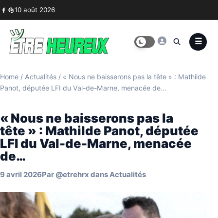
Skip to content
10 août 2026
Home
/
Actualités
/
« Nous ne baisserons pas la tête » : Mathilde
Panot, députée LFI du Val-de-Marne, menacée de…
« Nous ne baisserons pas la
tête » : Mathilde Panot, députée
LFI du Val-de-Marne, menacée
de…
9 avril 2026
Par
@etrehrx
dans
Actualités