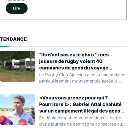
Lire
TENDANCE
“Ils n’ont pas eu le choix” : ces
joueurs de rugby voient 40
caravanes de gens du voyage
s’installer dans leur stade, ils les
Le Rugby Club Ajaccien a vécu une matinée
délogent en moins d’1 heure
particulièrement mouvementée après la
découverte d'une…
«Vous vous prenez pour qui ?
Pourriture !» : Gabriel Attal chahuté
sur un campement illégal des gens
du voyage
En déplacement en Vendée dans le cadre
d'une journée de campagne consacrée aux
occupations…