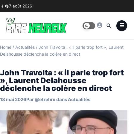
Skip to content
7 août 2026
Home
/
Actualités
/
John Travolta : « il parle trop fort », Laurent
Delahousse déclenche la colère en direct
John Travolta : « il parle trop fort
», Laurent Delahousse
déclenche la colère en direct
18 mai 2026
Par
@etrehrx
dans
Actualités