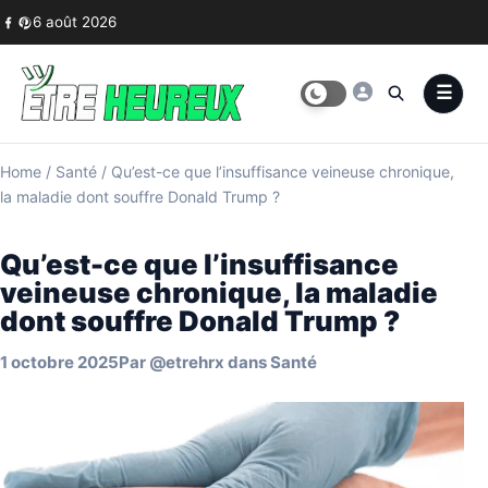
Skip to content
6 août 2026
Home
/
Santé
/
Qu’est-ce que l’insuffisance veineuse chronique,
la maladie dont souffre Donald Trump ?
Qu’est-ce que l’insuffisance
veineuse chronique, la maladie
dont souffre Donald Trump ?
1 octobre 2025
Par
@etrehrx
dans
Santé