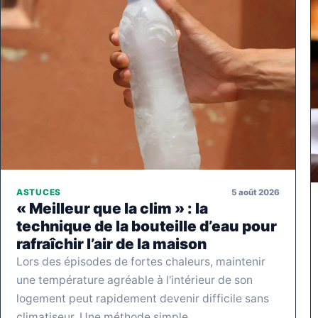
5 août 2026
ASTUCES
« Meilleur que la clim » : la
technique de la bouteille d’eau pour
rafraîchir l’air de la maison
Lors des épisodes de fortes chaleurs, maintenir
une température agréable à l'intérieur de son
logement peut rapidement devenir difficile sans
climatiseur. Une méthode simple,…