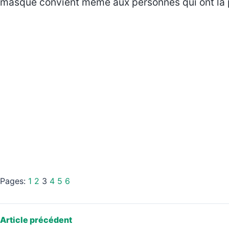
masque convient même aux personnes qui ont la 
Pages:
1
2
3
4
5
6
Article précédent