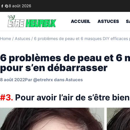
Skip to content
8 août 2026
ACCUEIL
ASTUCES
S
Home
/
Astuces
/
6 problèmes de peau et 6 masques DIY efficaces 
6 problèmes de peau et 6 
pour s’en débarrasser
8 août 2022
Par
@etrehrx
dans
Astuces
#3.
Pour avoir l’air de s’être bie