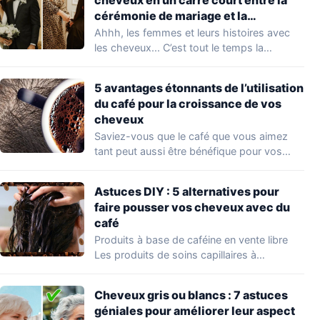
cérémonie de mariage et la
réception. Le résultat est
Ahhh, les femmes et leurs histoires avec
époustouflant !
les cheveux... C’est tout le temps la…
5 avantages étonnants de l’utilisation
du café pour la croissance de vos
cheveux
Saviez-vous que le café que vous aimez
tant peut aussi être bénéfique pour vos…
Astuces DIY : 5 alternatives pour
faire pousser vos cheveux avec du
café
Produits à base de caféine en vente libre
Les produits de soins capillaires à…
Cheveux gris ou blancs : 7 astuces
géniales pour améliorer leur aspect