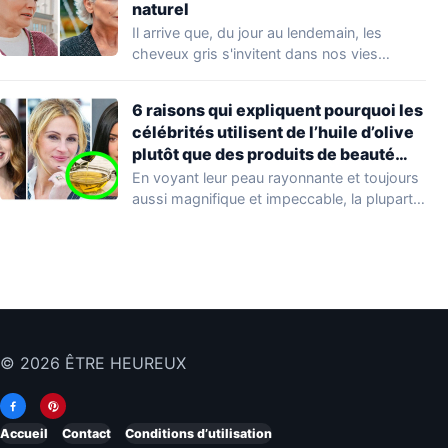
naturel
Il arrive que, du jour au lendemain, les
cheveux gris s'invitent dans nos vies…
6 raisons qui expliquent pourquoi les
célébrités utilisent de l’huile d’olive
plutôt que des produits de beauté
coûteux
En voyant leur peau rayonnante et toujours
aussi magnifique et impeccable, la plupart
d'entre…
© 2026 ÊTRE HEUREUX
Accueil
Contact
Conditions d’utilisation