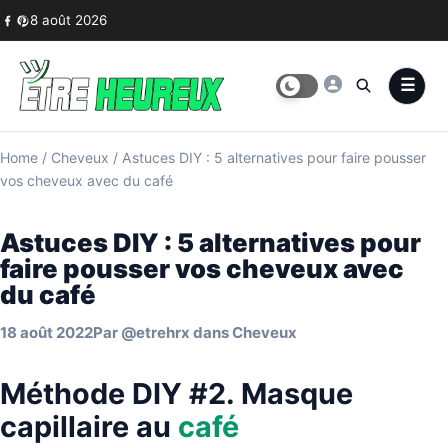
Skip to content
8 août 2026
Home
/
Cheveux
/
Astuces DIY : 5 alternatives pour faire pousser
vos cheveux avec du café
Astuces DIY : 5 alternatives pour
faire pousser vos cheveux avec
du café
18 août 2022
Par
@etrehrx
dans
Cheveux
Méthode DIY #2. Masque
capillaire au
café