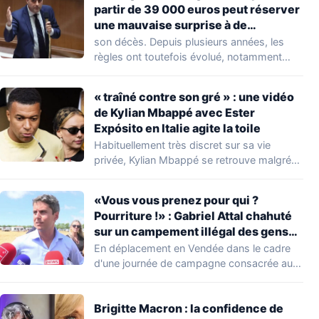
partir de 39 000 euros peut réserver
une mauvaise surprise à de
nombreuses familles
son décès. Depuis plusieurs années, les
règles ont toutefois évolué, notamment
concernant le seuil…
« traîné contre son gré » : une vidéo
de Kylian Mbappé avec Ester
Expósito en Italie agite la toile
Habituellement très discret sur sa vie
privée, Kylian Mbappé se retrouve malgré
lui au…
«Vous vous prenez pour qui ?
Pourriture !» : Gabriel Attal chahuté
sur un campement illégal des gens
du voyage
En déplacement en Vendée dans le cadre
d'une journée de campagne consacrée aux
occupations…
Brigitte Macron : la confidence de