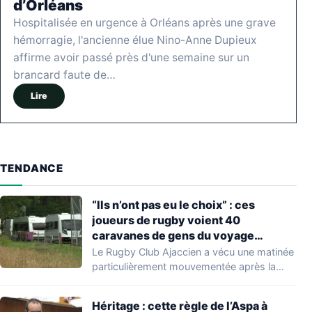
d’Orléans
Hospitalisée en urgence à Orléans après une grave
hémorragie, l'ancienne élue Nino-Anne Dupieux
affirme avoir passé près d'une semaine sur un
brancard faute de…
Lire
TENDANCE
“Ils n’ont pas eu le choix” : ces
joueurs de rugby voient 40
caravanes de gens du voyage
s’installer dans leur stade, ils les
Le Rugby Club Ajaccien a vécu une matinée
délogent en moins d’1 heure
particulièrement mouvementée après la
découverte d'une…
Héritage : cette règle de l’Aspa à