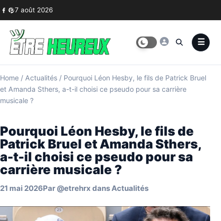
Skip to content
7 août 2026
Home
/
Actualités
/
Pourquoi Léon Hesby, le fils de Patrick Bruel
et Amanda Sthers, a-t-il choisi ce pseudo pour sa carrière
musicale ?
Pourquoi Léon Hesby, le fils de
Patrick Bruel et Amanda Sthers,
a-t-il choisi ce pseudo pour sa
carrière musicale ?
21 mai 2026
Par
@etrehrx
dans
Actualités