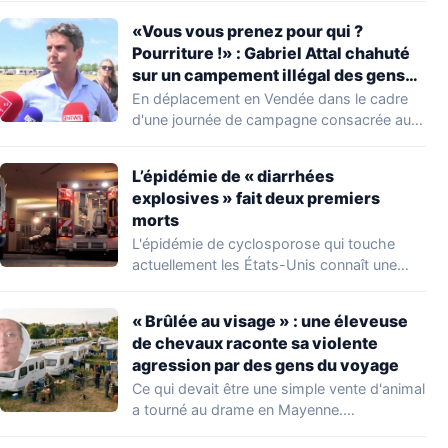
«Vous vous prenez pour qui ?
Pourriture !» : Gabriel Attal chahuté
sur un campement illégal des gens
du voyage
En déplacement en Vendée dans le cadre
d'une journée de campagne consacrée aux
occupations…
L’épidémie de « diarrhées
explosives » fait deux premiers
morts
L'épidémie de cyclosporose qui touche
actuellement les États-Unis connaît une
aggravation. Les autorités sanitaires…
« Brûlée au visage » : une éleveuse
de chevaux raconte sa violente
agression par des gens du voyage
Ce qui devait être une simple vente d'animal
a tourné au drame en Mayenne.…