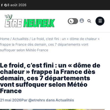
Skip to content
8 août 2026
Home
/
Actualités
/
Le froid, c’est fini : un « dôme de chaleur »
frappe la France dès demain, ces 7 départements vont
suffoquer selon Météo France
Le froid, c’est fini : un « dôme de
chaleur » frappe la France dès
demain, ces 7 départements
vont suffoquer selon Météo
France
21 mai 2026
Par
@etrehrx
dans
Actualités