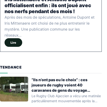
officialisent enfin : ils ont joué avec
nos nerfs pendant des mois !
Après des mois de spéculations, Antoine Dupont et
Iris Mittenaere ont choisi de ne plus entretenir le
mystère. Une publication commune sur les
réseaux…
Lire
TENDANCE
“Ils n’ont pas eu le choix” : ces
joueurs de rugby voient 40
caravanes de gens du voyage
s’installer dans leur stade, ils les
Le Rugby Club Ajaccien a vécu une matinée
délogent en moins d’1 heure
particulièrement mouvementée après la
découverte d'une…