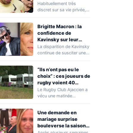
Expósito en Italie agite
Habituellement très
la toile
discret sur sa vie privée,
Kylian Mbappé se retrouve
malgré lui au…
Brigitte Macron : la
confidence de
Kavinsky sur leur
relation
La disparition de Kavinsky
continue de susciter une
vive émotion dans le
monde de…
“Ils n’ont pas eu le
choix” : ces joueurs de
rugby voient 40
caravanes de gens du
Le Rugby Club Ajaccien a
voyage s’installer
vécu une matinée
dans leur stade, ils les
particulièrement
délogent en moins d’1
mouvementée après la
Une demande en
découverte d'une…
heure
mariage surprise
bouleverse la saison
de Secret Story
Après plusieurs semaines