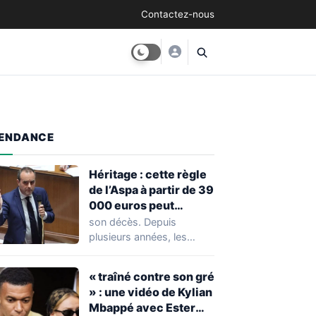
Contactez-nous
ENDANCE
Héritage : cette règle
de l’Aspa à partir de 39
000 euros peut
réserver une
son décès. Depuis
mauvaise surprise à
plusieurs années, les
de nombreuses
règles ont toutefois
familles
évolué, notamment
« traîné contre son gré
concernant le seuil…
» : une vidéo de Kylian
Mbappé avec Ester