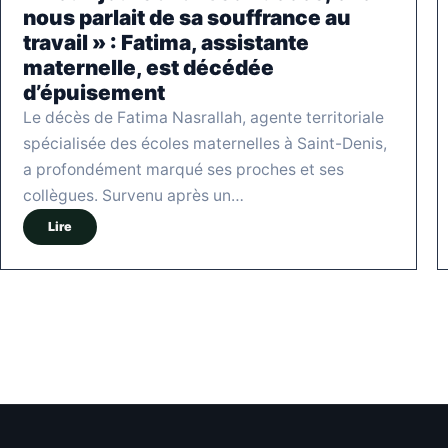
nous parlait de sa souffrance au
travail » : Fatima, assistante
maternelle, est décédée
d’épuisement
Le décès de Fatima Nasrallah, agente territoriale
spécialisée des écoles maternelles à Saint-Denis,
a profondément marqué ses proches et ses
collègues. Survenu après un…
Lire