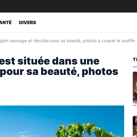
ANTÉ
DIVERS
égion sauvage et réputée pour sa beauté, photos à couper le souffle
 est située dans une
T
 pour sa beauté, photos