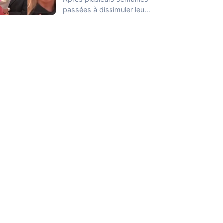
passées à dissimuler leur
relation dans la Maison
des Secrets, Arthur…