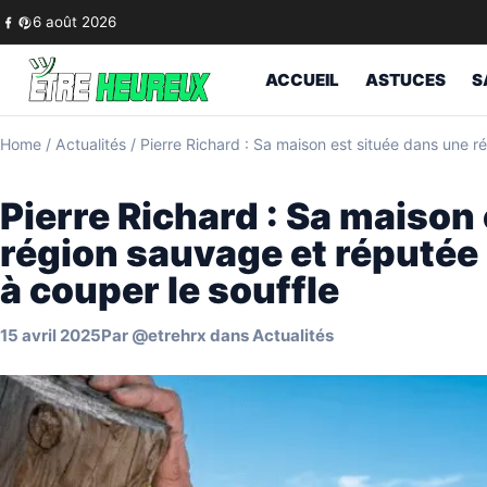
Skip to content
6 août 2026
ACCUEIL
ASTUCES
S
Home
/
Actualités
/
Pierre Richard : Sa maison est située dans une r
Pierre Richard : Sa maison
région sauvage et réputée
à couper le souffle
15 avril 2025
Par
@etrehrx
dans
Actualités