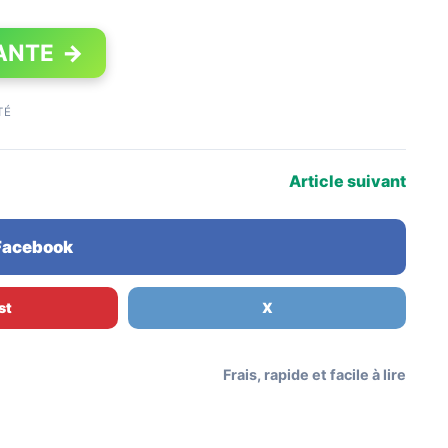
ANTE
→
TÉ
Article suivant
 Facebook
st
X
Frais, rapide et facile à lire