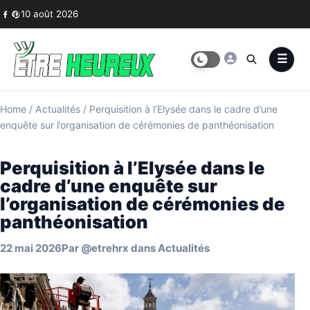
Skip to content
10 août 2026
Home
/
Actualités
/
Perquisition à l’Elysée dans le cadre d’une
enquête sur l’organisation de cérémonies de panthéonisation
Perquisition à l’Elysée dans le
cadre d’une enquête sur
l’organisation de cérémonies de
panthéonisation
22 mai 2026
Par
@etrehrx
dans
Actualités