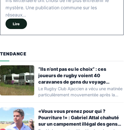
Iris Mittenaere ont choisi de ne plus entretenir le
mystère. Une publication commune sur les
réseaux…
Lire
TENDANCE
“Ils n’ont pas eu le choix” : ces
joueurs de rugby voient 40
caravanes de gens du voyage
s’installer dans leur stade, ils les
Le Rugby Club Ajaccien a vécu une matinée
délogent en moins d’1 heure
particulièrement mouvementée après la
découverte d'une…
«Vous vous prenez pour qui ?
Pourriture !» : Gabriel Attal chahuté
sur un campement illégal des gens