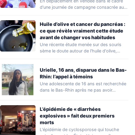
du voyage
En déplacement en Vendée dans le cadre
d'une journée de campagne consacrée aux
occupations…
Huile d’olive et cancer du pancréas :
ce que révèle vraiment cette étude
avant de changer vos habitudes
Une récente étude menée sur des souris
sème le doute autour de l'huile d'olive,…
Urielle, 16 ans, disparue dans le Bas-
Rhin: l’appel à témoins
Une adolescente de 16 ans est recherchée
dans le Bas-Rhin après ne pas avoir…
L’épidémie de « diarrhées
explosives » fait deux premiers
morts
L'épidémie de cyclosporose qui touche