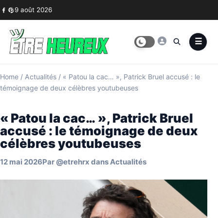
Skip to content
9 août 2026
Home
/
Actualités
/
« Patou la cac… », Patrick Bruel accusé : le
témoignage de deux célèbres youtubeuses
« Patou la cac… », Patrick Bruel
accusé : le témoignage de deux
célèbres youtubeuses
12 mai 2026
Par
@etrehrx
dans
Actualités