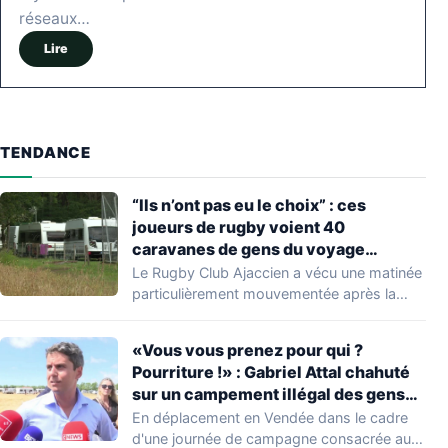
réseaux…
Lire
TENDANCE
“Ils n’ont pas eu le choix” : ces
joueurs de rugby voient 40
caravanes de gens du voyage
s’installer dans leur stade, ils les
Le Rugby Club Ajaccien a vécu une matinée
délogent en moins d’1 heure
particulièrement mouvementée après la
découverte d'une…
«Vous vous prenez pour qui ?
Pourriture !» : Gabriel Attal chahuté
sur un campement illégal des gens
du voyage
En déplacement en Vendée dans le cadre
d'une journée de campagne consacrée aux