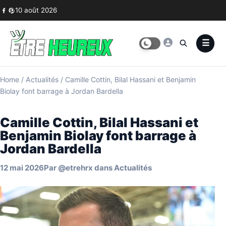
Skip to content
10 août 2026
Home
/
Actualités
/
Camille Cottin, Bilal Hassani et Benjamin
Biolay font barrage à Jordan Bardella
Camille Cottin, Bilal Hassani et
Benjamin Biolay font barrage à
Jordan Bardella
12 mai 2026
Par
@etrehrx
dans
Actualités