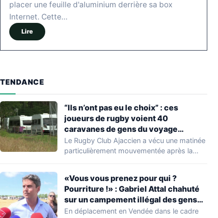
placer une feuille d'aluminium derrière sa box
Internet. Cette…
Lire
TENDANCE
“Ils n’ont pas eu le choix” : ces
joueurs de rugby voient 40
caravanes de gens du voyage
s’installer dans leur stade, ils les
Le Rugby Club Ajaccien a vécu une matinée
délogent en moins d’1 heure
particulièrement mouvementée après la
découverte d'une…
«Vous vous prenez pour qui ?
Pourriture !» : Gabriel Attal chahuté
sur un campement illégal des gens
du voyage
En déplacement en Vendée dans le cadre