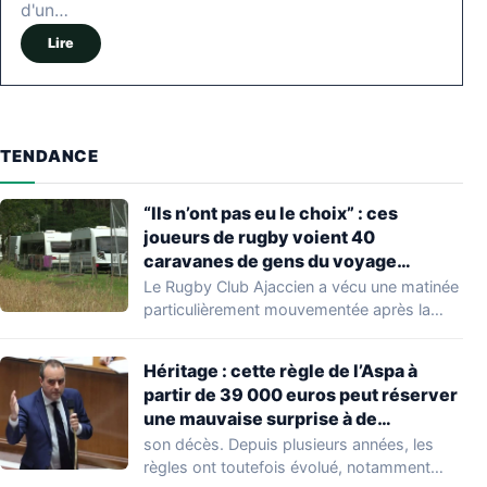
d'un…
Lire
TENDANCE
“Ils n’ont pas eu le choix” : ces
joueurs de rugby voient 40
caravanes de gens du voyage
s’installer dans leur stade, ils les
Le Rugby Club Ajaccien a vécu une matinée
délogent en moins d’1 heure
particulièrement mouvementée après la
découverte d'une…
Héritage : cette règle de l’Aspa à
partir de 39 000 euros peut réserver
une mauvaise surprise à de
nombreuses familles
son décès. Depuis plusieurs années, les
règles ont toutefois évolué, notamment