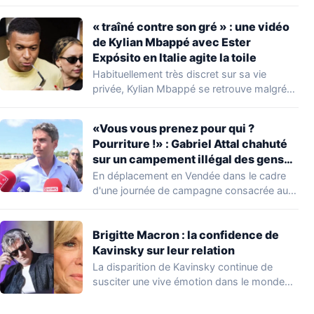
concernant le seuil…
« traîné contre son gré » : une vidéo
de Kylian Mbappé avec Ester
Expósito en Italie agite la toile
Habituellement très discret sur sa vie
privée, Kylian Mbappé se retrouve malgré
lui au…
«Vous vous prenez pour qui ?
Pourriture !» : Gabriel Attal chahuté
sur un campement illégal des gens
du voyage
En déplacement en Vendée dans le cadre
d'une journée de campagne consacrée aux
occupations…
Brigitte Macron : la confidence de
Kavinsky sur leur relation
La disparition de Kavinsky continue de
susciter une vive émotion dans le monde
de…