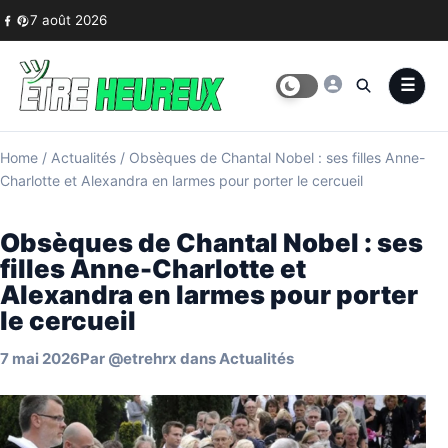
Skip to content
7 août 2026
Home
/
Actualités
/
Obsèques de Chantal Nobel : ses filles Anne-
Charlotte et Alexandra en larmes pour porter le cercueil
Obsèques de Chantal Nobel : ses
filles Anne-Charlotte et
Alexandra en larmes pour porter
le cercueil
7 mai 2026
Par
@etrehrx
dans
Actualités