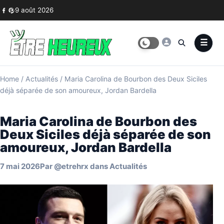
Skip to content
9 août 2026
Home
/
Actualités
/
Maria Carolina de Bourbon des Deux Siciles
déjà séparée de son amoureux, Jordan Bardella
Maria Carolina de Bourbon des
Deux Siciles déjà séparée de son
amoureux, Jordan Bardella
7 mai 2026
Par
@etrehrx
dans
Actualités