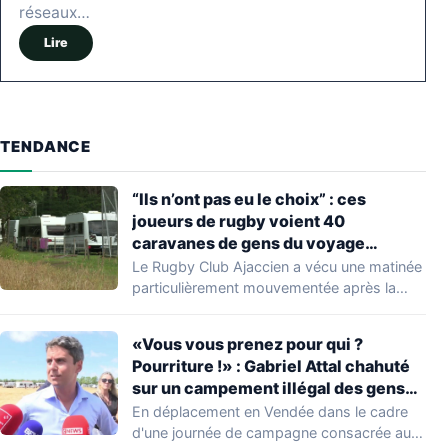
réseaux…
Lire
TENDANCE
“Ils n’ont pas eu le choix” : ces
joueurs de rugby voient 40
caravanes de gens du voyage
s’installer dans leur stade, ils les
Le Rugby Club Ajaccien a vécu une matinée
délogent en moins d’1 heure
particulièrement mouvementée après la
découverte d'une…
«Vous vous prenez pour qui ?
Pourriture !» : Gabriel Attal chahuté
sur un campement illégal des gens
du voyage
En déplacement en Vendée dans le cadre
d'une journée de campagne consacrée aux