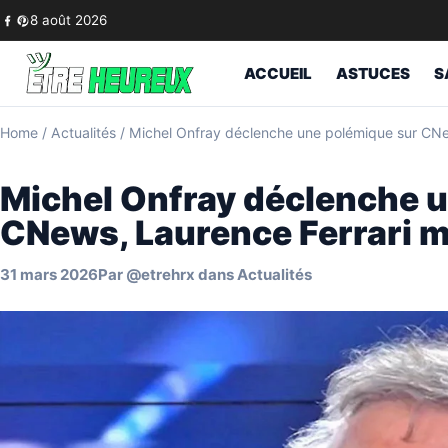
Skip to content
8 août 2026
ACCUEIL
ASTUCES
S
Home
/
Actualités
/
Michel Onfray déclenche une polémique sur CNe
Michel Onfray déclenche 
CNews, Laurence Ferrari 
31 mars 2026
Par
@etrehrx
dans
Actualités