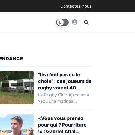
Contactez-nous
ENDANCE
“Ils n’ont pas eu le
choix” : ces joueurs de
rugby voient 40
caravanes de gens du
Le Rugby Club Ajaccien a
voyage s’installer
vécu une matinée
dans leur stade, ils les
particulièrement
délogent en moins d’1
mouvementée après la
«Vous vous prenez
découverte d'une…
heure
pour qui ? Pourriture
!» : Gabriel Attal