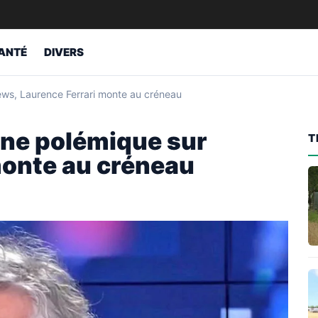
ANTÉ
DIVERS
ws, Laurence Ferrari monte au créneau
une polémique sur
T
monte au créneau