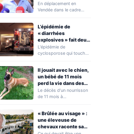
chahuté sur un
En déplacement en
campement illégal
Vendée dans le cadre
des gens du voyage
d'une journée de
campagne consacrée aux
L’épidémie de
occupations…
« diarrhées
explosives » fait deux
premiers morts
L'épidémie de
cyclosporose qui touche
actuellement les États-
Unis connaît une
Il jouait avec le chien,
aggravation. Les autorités
un bébé de 11 mois
sanitaires…
perd la vie dans des
circonstances
Le décès d'un nourrisson
horribles
de 11 mois à
Questembert, dans le
Morbihan, a
« Brûlée au visage » :
profondément…
une éleveuse de
chevaux raconte sa
violente agression par
Ce qui devait être une