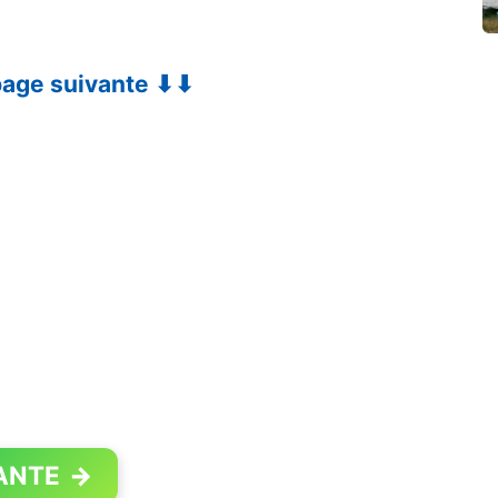
 page suivante ⬇⬇
ANTE
→