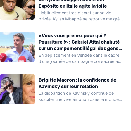
Expósito en Italie agite la toile
Habituellement très discret sur sa vie
privée, Kylian Mbappé se retrouve malgré
lui au…
«Vous vous prenez pour qui ?
Pourriture !» : Gabriel Attal chahuté
sur un campement illégal des gens
du voyage
En déplacement en Vendée dans le cadre
d'une journée de campagne consacrée aux
occupations…
Brigitte Macron : la confidence de
Kavinsky sur leur relation
La disparition de Kavinsky continue de
susciter une vive émotion dans le monde
de…