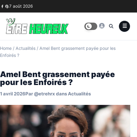
Skip to content
7 août 2026
Home
/
Actualités
/
Amel Bent grassement payée pour les
Enfoirés ?
Amel Bent grassement payée
pour les Enfoirés ?
1 avril 2026
Par
@etrehrx
dans
Actualités