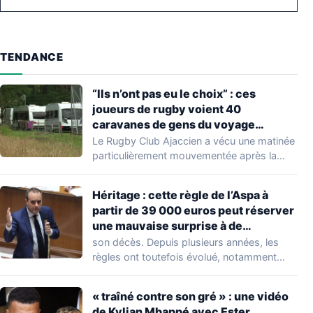
TENDANCE
“Ils n’ont pas eu le choix” : ces
joueurs de rugby voient 40
caravanes de gens du voyage
s’installer dans leur stade, ils les
Le Rugby Club Ajaccien a vécu une matinée
délogent en moins d’1 heure
particulièrement mouvementée après la
découverte d'une…
Héritage : cette règle de l’Aspa à
partir de 39 000 euros peut réserver
une mauvaise surprise à de
nombreuses familles
son décès. Depuis plusieurs années, les
règles ont toutefois évolué, notamment
concernant le seuil…
« traîné contre son gré » : une vidéo
de Kylian Mbappé avec Ester