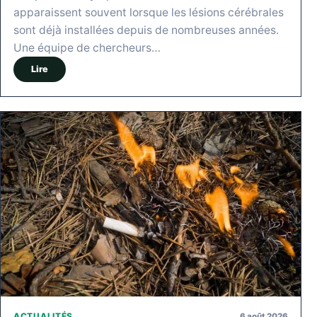
apparaissent souvent lorsque les lésions cérébrales
sont déjà installées depuis de nombreuses années.
Une équipe de chercheurs…
Lire
6 août 2026
ACTUALITÉS