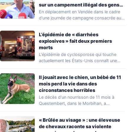
sur un campement illégal des gens
du voyage
En déplacement en Vendée dans le cadre
d'une journée de campagne consacrée aux
occupations…
L’épidémie de « diarrhées
explosives » fait deux premiers
morts
L'épidémie de cyclosporose qui touche
actuellement les États-Unis connaît une
aggravation. Les autorités sanitaires…
Il jouait avec le chien, un bébé de 11
mois perd la vie dans des
circonstances horribles
Le décès d'un nourrisson de 11 mois à
Questembert, dans le Morbihan, a
profondément…
« Brûlée au visage » : une éleveuse
de chevaux raconte sa violente