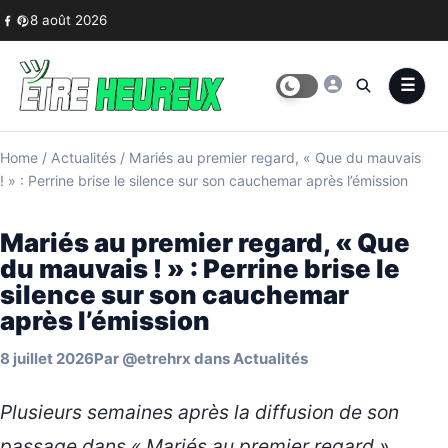
Skip to content
8 août 2026
Home
/
Actualités
/
Mariés au premier regard, « Que du mauvais
! » : Perrine brise le silence sur son cauchemar après l’émission
Mariés au premier regard, « Que
du mauvais ! » : Perrine brise le
silence sur son cauchemar
après l’émission
8 juillet 2026
Par
@etrehrx
dans
Actualités
Plusieurs semaines après la diffusion de son
passage dans « Mariés au premier regard »,