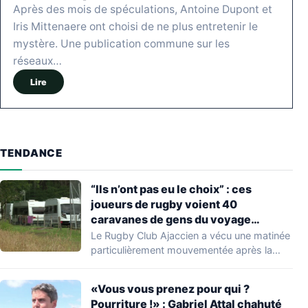
Après des mois de spéculations, Antoine Dupont et
Iris Mittenaere ont choisi de ne plus entretenir le
mystère. Une publication commune sur les
réseaux…
Lire
TENDANCE
“Ils n’ont pas eu le choix” : ces
joueurs de rugby voient 40
caravanes de gens du voyage
s’installer dans leur stade, ils les
Le Rugby Club Ajaccien a vécu une matinée
délogent en moins d’1 heure
particulièrement mouvementée après la
découverte d'une…
«Vous vous prenez pour qui ?
Pourriture !» : Gabriel Attal chahuté