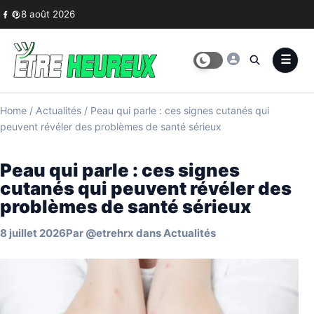
Skip to content
8 août 2026
Home
/
Actualités
/
Peau qui parle : ces signes cutanés qui
peuvent révéler des problèmes de santé sérieux
Peau qui parle : ces signes
cutanés qui peuvent révéler des
problèmes de santé sérieux
8 juillet 2026
Par
@etrehrx
dans
Actualités