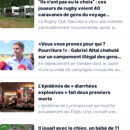
“Ils n’ont pas eu le choix” : ces
joueurs de rugby voient 40
caravanes de gens du voyage
s’installer dans leur stade, ils les
Le Rugby Club Ajaccien a vécu une matinée
délogent en moins d’1 heure
particulièrement mouvementée après la
découverte d'une…
«Vous vous prenez pour qui ?
Pourriture !» : Gabriel Attal chahuté
sur un campement illégal des gens
du voyage
En déplacement en Vendée dans le cadre
d'une journée de campagne consacrée aux
occupations…
L’épidémie de « diarrhées
explosives » fait deux premiers
morts
L'épidémie de cyclosporose qui touche
actuellement les États-Unis connaît une
aggravation. Les autorités sanitaires…
Il jouait avec le chien, un bébé de 11