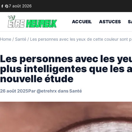
Skip to content
7 août 2026
ACCUEIL
ASTUCES
S
Home
/
Santé
/
Les personnes avec les yeux de cette couleur sont plu
Les personnes avec les yeu
plus intelligentes que les 
nouvelle étude
26 août 2025
Par
@etrehrx
dans
Santé