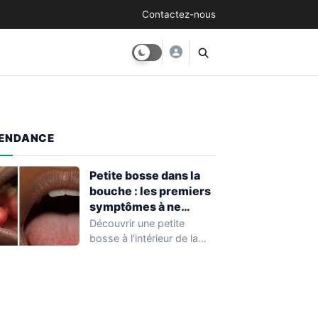
Contactez-nous
ENDANCE
Petite bosse dans la
bouche : les premiers
symptômes à ne
surtout pas ignorer
Découvrir une petite
bosse à l'intérieur de la
bouche est une situation
fréquente qui…