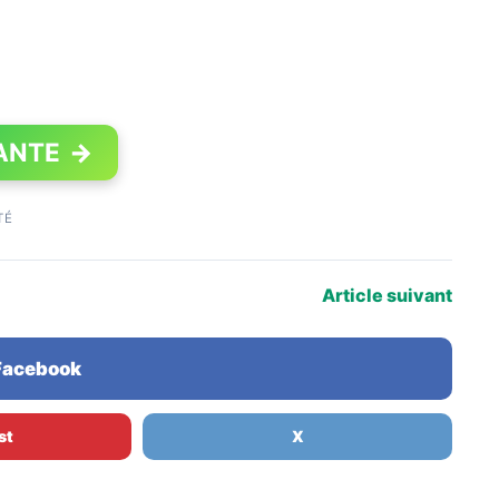
ANTE
→
TÉ
Article suivant
 Facebook
st
X