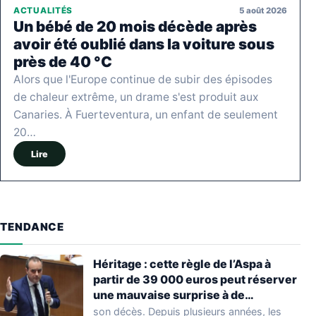
5 août 2026
ACTUALITÉS
Un bébé de 20 mois décède après
avoir été oublié dans la voiture sous
près de 40 °C
Alors que l'Europe continue de subir des épisodes
de chaleur extrême, un drame s'est produit aux
Canaries. À Fuerteventura, un enfant de seulement
20…
Lire
TENDANCE
Héritage : cette règle de l’Aspa à
partir de 39 000 euros peut réserver
une mauvaise surprise à de
nombreuses familles
son décès. Depuis plusieurs années, les