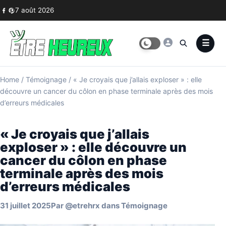
Skip to content
7 août 2026
Home
/
Témoignage
/
« Je croyais que j’allais exploser » : elle
découvre un cancer du côlon en phase terminale après des mois
d’erreurs médicales
« Je croyais que j’allais
exploser » : elle découvre un
cancer du côlon en phase
terminale après des mois
d’erreurs médicales
31 juillet 2025
Par
@etrehrx
dans
Témoignage