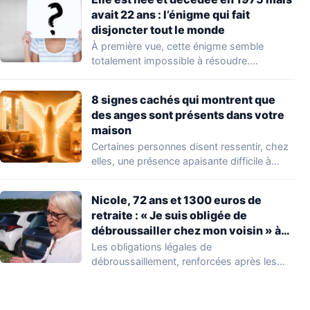
avait 22 ans : l’énigme qui fait
disjoncter tout le monde
À première vue, cette énigme semble
totalement impossible à résoudre.
Comment une personne pourrait-elle…
8 signes cachés qui montrent que
des anges sont présents dans votre
maison
Certaines personnes disent ressentir, chez
elles, une présence apaisante difficile à
expliquer. Sensation de…
Nicole, 72 ans et 1300 euros de
retraite : « Je suis obligée de
débroussailler chez mon voisin » à
cause de cette obligation légale
Les obligations légales de
débroussaillement, renforcées après les
incendies de l'été 2022, continuent de…