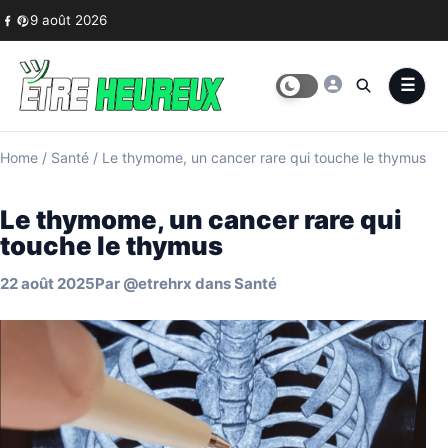
Skip to content
9 août 2026
Home
/
Santé
/
Le thymome, un cancer rare qui touche le thymus
Le thymome, un cancer rare qui
touche le thymus
22 août 2025
Par
@etrehrx
dans
Santé