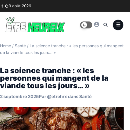
Skip to content
9 août 2026
Home
/
Santé
/
La science tranche : « les personnes qui mangent
de la viande tous les jours… »
La science tranche : « les
personnes qui mangent de la
viande tous les jours… »
2 septembre 2025
Par
@etrehrx
dans
Santé