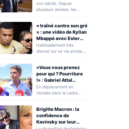
réserver une
son décès. Depuis
mauvaise surprise à
plusieurs années, les
de nombreuses
règles ont toutefois
familles
évolué, notamment
« traîné contre son gré
concernant le seuil…
» : une vidéo de Kylian
Mbappé avec Ester
Expósito en Italie agite
Habituellement très
la toile
discret sur sa vie privée,
Kylian Mbappé se retrouve
malgré lui au…
«Vous vous prenez
pour qui ? Pourriture
!» : Gabriel Attal
chahuté sur un
En déplacement en
campement illégal
Vendée dans le cadre
des gens du voyage
d'une journée de
campagne consacrée aux
Brigitte Macron : la
occupations…
confidence de
Kavinsky sur leur
relation
La disparition de Kavinsky