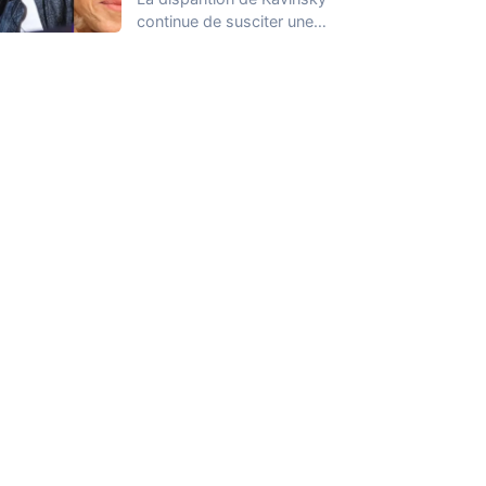
continue de susciter une
vive émotion dans le
monde de…