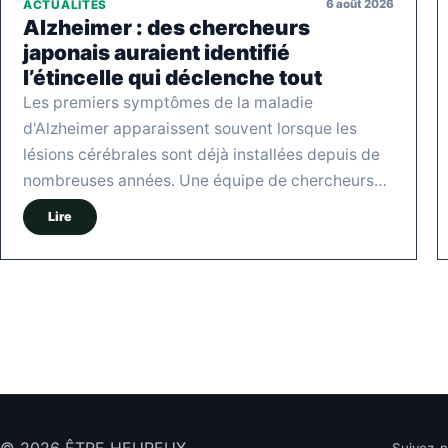
6 août 2026
ACTUALITÉS
Alzheimer : des chercheurs
japonais auraient identifié
l’étincelle qui déclenche tout
Les premiers symptômes de la maladie
d'Alzheimer apparaissent souvent lorsque les
lésions cérébrales sont déjà installées depuis de
nombreuses années. Une équipe de chercheurs…
Lire
© 2026 ÊTRE HEUREUX