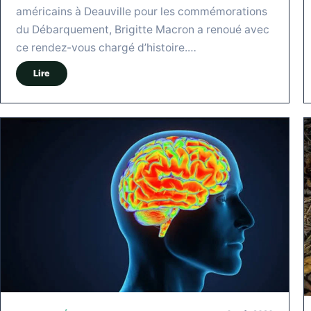
américains à Deauville pour les commémorations
du Débarquement, Brigitte Macron a renoué avec
ce rendez-vous chargé d’histoire.…
Lire