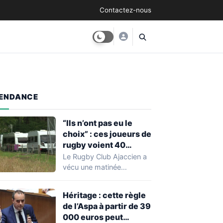
Contactez-nous
ENDANCE
“Ils n’ont pas eu le
choix” : ces joueurs de
rugby voient 40
caravanes de gens du
Le Rugby Club Ajaccien a
voyage s’installer
vécu une matinée
dans leur stade, ils les
particulièrement
délogent en moins d’1
mouvementée après la
Héritage : cette règle
découverte d'une…
heure
de l’Aspa à partir de 39
000 euros peut