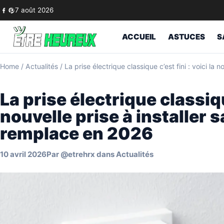
Skip to content
7 août 2026
ACCUEIL
ASTUCES
S
Home
/
Actualités
/
La prise électrique classique c’est fini : voici la
La prise électrique classique
nouvelle prise à installer s
remplace en 2026
10 avril 2026
Par
@etrehrx
dans
Actualités