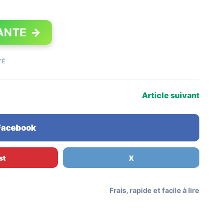
ANTE
→
TÉ
Article suivant
 Facebook
st
X
Frais, rapide et facile à lire