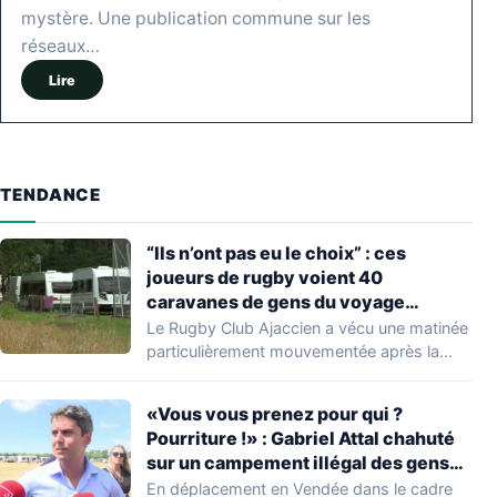
mystère. Une publication commune sur les
réseaux…
Lire
TENDANCE
“Ils n’ont pas eu le choix” : ces
joueurs de rugby voient 40
caravanes de gens du voyage
s’installer dans leur stade, ils les
Le Rugby Club Ajaccien a vécu une matinée
délogent en moins d’1 heure
particulièrement mouvementée après la
découverte d'une…
«Vous vous prenez pour qui ?
Pourriture !» : Gabriel Attal chahuté
sur un campement illégal des gens
du voyage
En déplacement en Vendée dans le cadre