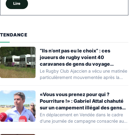
Lire
TENDANCE
“Ils n’ont pas eu le choix” : ces
joueurs de rugby voient 40
caravanes de gens du voyage
s’installer dans leur stade, ils les
Le Rugby Club Ajaccien a vécu une matinée
délogent en moins d’1 heure
particulièrement mouvementée après la
découverte d'une…
«Vous vous prenez pour qui ?
Pourriture !» : Gabriel Attal chahuté
sur un campement illégal des gens
du voyage
En déplacement en Vendée dans le cadre
d'une journée de campagne consacrée aux
occupations…