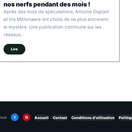
nos nerfs pendant des mois !
Après des mois de spéculations, Antoine Dupont
et Iris Mittenaere ont choisi de ne plus entretenir
le mystère. Une publication commune sur les
réseaux…
Lire
nous
Accueil
Contact
Conditions d’utilisation
Politiq