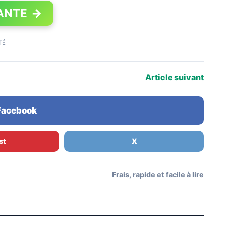
ANTE
→
TÉ
Article suivant
 Facebook
st
X
Frais, rapide et facile à lire