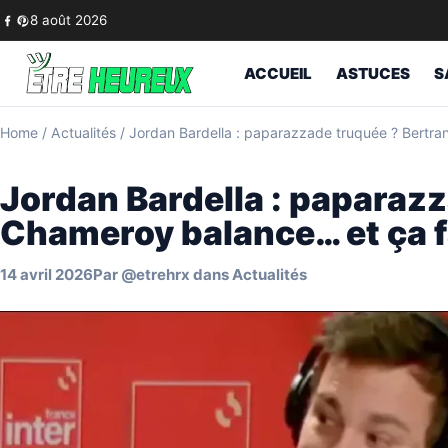
Skip to content
8 août 2026
ACCUEIL
ASTUCES
S
Home
/
Actualités
/
Jordan Bardella : paparazzade truquée ? Bertra
Jordan Bardella : paparaz
Chameroy balance… et ça fa
14 avril 2026
Par
@etrehrx
dans
Actualités