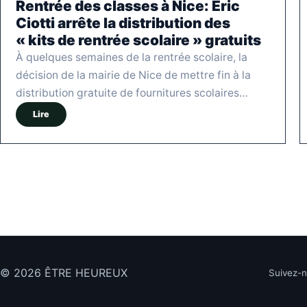
Rentrée des classes à Nice: Éric
Ciotti arrête la distribution des
« kits de rentrée scolaire » gratuits
À quelques semaines de la rentrée scolaire, la
décision de la mairie de Nice de mettre fin à la
distribution gratuite de fournitures scolaires…
Lire
© 2026 ÊTRE HEUREUX
Suivez-