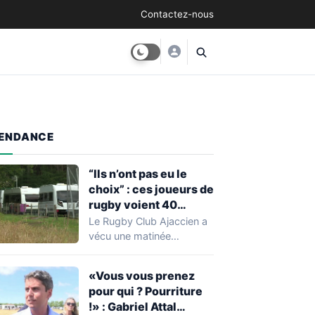
Contactez-nous
ENDANCE
“Ils n’ont pas eu le
choix” : ces joueurs de
rugby voient 40
caravanes de gens du
Le Rugby Club Ajaccien a
voyage s’installer
vécu une matinée
dans leur stade, ils les
particulièrement
délogent en moins d’1
mouvementée après la
«Vous vous prenez
découverte d'une…
heure
pour qui ? Pourriture
!» : Gabriel Attal