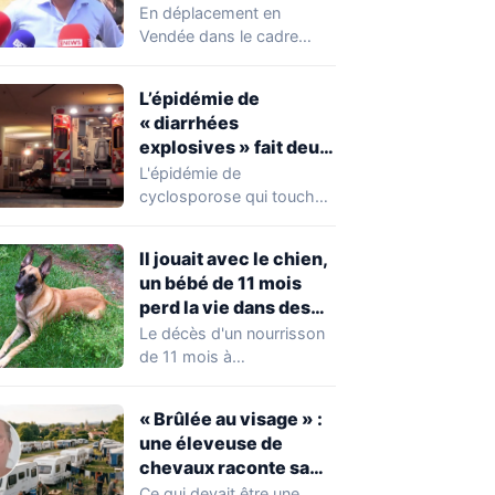
chahuté sur un
En déplacement en
campement illégal
Vendée dans le cadre
des gens du voyage
d'une journée de
campagne consacrée aux
L’épidémie de
occupations…
« diarrhées
explosives » fait deux
premiers morts
L'épidémie de
cyclosporose qui touche
actuellement les États-
Unis connaît une
Il jouait avec le chien,
aggravation. Les autorités
un bébé de 11 mois
sanitaires…
perd la vie dans des
circonstances
Le décès d'un nourrisson
horribles
de 11 mois à
Questembert, dans le
Morbihan, a
« Brûlée au visage » :
profondément…
une éleveuse de
chevaux raconte sa
violente agression par
Ce qui devait être une