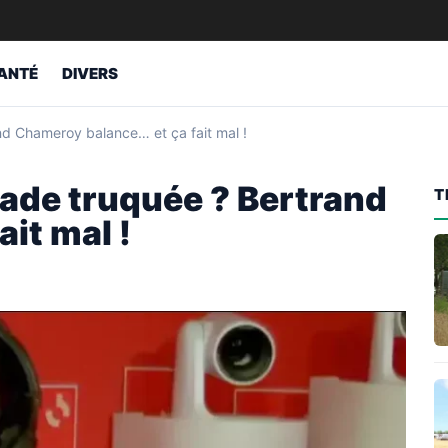
ANTÉ
DIVERS
nd Chameroy balance… et ça fait mal !
zade truquée ? Bertrand
T
it mal !