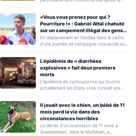
découverte d'une…
«Vous vous prenez pour qui ?
Pourriture !» : Gabriel Attal chahuté
sur un campement illégal des gens
du voyage
En déplacement en Vendée dans le cadre
d'une journée de campagne consacrée aux
occupations…
L’épidémie de « diarrhées
explosives » fait deux premiers
morts
L'épidémie de cyclosporose qui touche
actuellement les États-Unis connaît une
aggravation. Les autorités sanitaires…
Il jouait avec le chien, un bébé de 11
mois perd la vie dans des
circonstances horribles
Le décès d'un nourrisson de 11 mois à
Questembert, dans le Morbihan, a