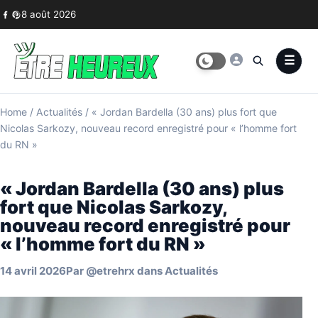
Skip to content
8 août 2026
Home
/
Actualités
/
« Jordan Bardella (30 ans) plus fort que
Nicolas Sarkozy, nouveau record enregistré pour « l’homme fort
du RN »
« Jordan Bardella (30 ans) plus
fort que Nicolas Sarkozy,
nouveau record enregistré pour
« l’homme fort du RN »
14 avril 2026
Par
@etrehrx
dans
Actualités