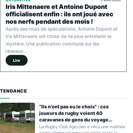
ACTUALITÉS
Iris Mittenaere et Antoine Dupont
officialisent enfin : ils ont joué avec
nos nerfs pendant des mois !
Après des mois de spéculations, Antoine Dupont et
Iris Mittenaere ont choisi de ne plus entretenir le
mystère. Une publication commune sur les
réseaux…
Lire
TENDANCE
“Ils n’ont pas eu le choix” : ces
joueurs de rugby voient 40
caravanes de gens du voyage
s’installer dans leur stade, ils les
Le Rugby Club Ajaccien a vécu une matinée
délogent en moins d’1 heure
particulièrement mouvementée après la