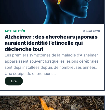
6 août 2026
ACTUALITÉS
Alzheimer : des chercheurs japonais
auraient identifié l’étincelle qui
déclenche tout
Les premiers symptômes de la maladie d'Alzheimer
apparaissent souvent lorsque les lésions cérébrales
sont déjà installées depuis de nombreuses années.
Une équipe de chercheurs…
Lire