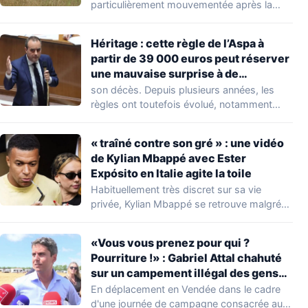
délogent en moins d’1 heure
particulièrement mouvementée après la
découverte d'une…
Héritage : cette règle de l’Aspa à
partir de 39 000 euros peut réserver
une mauvaise surprise à de
nombreuses familles
son décès. Depuis plusieurs années, les
règles ont toutefois évolué, notamment
concernant le seuil…
« traîné contre son gré » : une vidéo
de Kylian Mbappé avec Ester
Expósito en Italie agite la toile
Habituellement très discret sur sa vie
privée, Kylian Mbappé se retrouve malgré
lui au…
«Vous vous prenez pour qui ?
Pourriture !» : Gabriel Attal chahuté
sur un campement illégal des gens
du voyage
En déplacement en Vendée dans le cadre
d'une journée de campagne consacrée aux