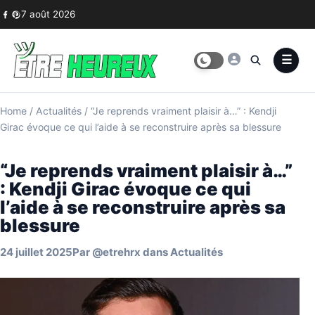
Skip to content
7 août 2026
Home
/
Actualités
/
“Je reprends vraiment plaisir à…” : Kendji
Girac évoque ce qui l’aide à se reconstruire après sa blessure
“Je reprends vraiment plaisir à…”
: Kendji Girac évoque ce qui
l’aide à se reconstruire après sa
blessure
24 juillet 2025
Par
@etrehrx
dans
Actualités