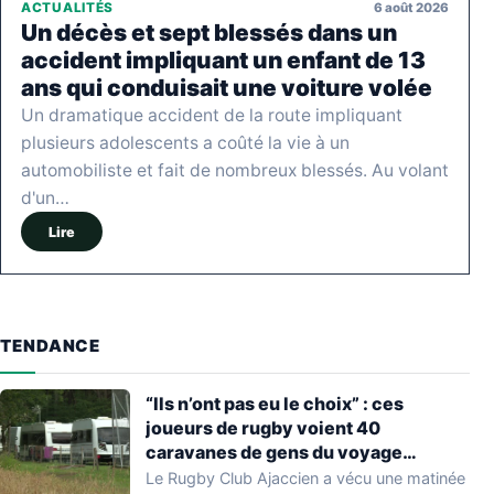
6 août 2026
ACTUALITÉS
Un décès et sept blessés dans un
accident impliquant un enfant de 13
ans qui conduisait une voiture volée
Un dramatique accident de la route impliquant
plusieurs adolescents a coûté la vie à un
automobiliste et fait de nombreux blessés. Au volant
d'un…
Lire
TENDANCE
“Ils n’ont pas eu le choix” : ces
joueurs de rugby voient 40
caravanes de gens du voyage
s’installer dans leur stade, ils les
Le Rugby Club Ajaccien a vécu une matinée