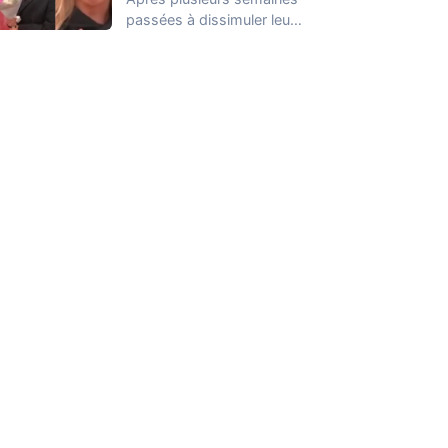
passées à dissimuler leur
relation dans la Maison
des Secrets, Arthur…