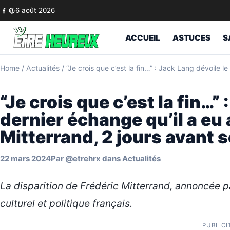
Skip to content
6 août 2026
ACCUEIL
ASTUCES
S
Home
/
Actualités
/
“Je crois que c’est la fin…” : Jack Lang dévoile 
“Je crois que c’est la fin…”
dernier échange qu’il a eu
Mitterrand, 2 jours avant 
22 mars 2024
Par
@etrehrx
dans
Actualités
La disparition de Frédéric Mitterrand, annoncée p
culturel et politique français.
PUBLICI