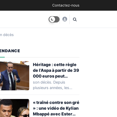
Contactez-nous
son décès
ENDANCE
Héritage : cette règle
de l’Aspa à partir de 39
000 euros peut
réserver une
son décès. Depuis
mauvaise surprise à
plusieurs années, les
de nombreuses
règles ont toutefois
familles
évolué, notamment
« traîné contre son gré
concernant le seuil…
» : une vidéo de Kylian
Mbappé avec Ester