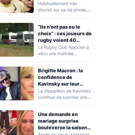
Expósito en Italie agite
Habituellement très
la toile
discret sur sa vie privée,
Kylian Mbappé se retrouve
malgré lui au…
“Ils n’ont pas eu le
choix” : ces joueurs de
rugby voient 40
caravanes de gens du
Le Rugby Club Ajaccien a
voyage s’installer
vécu une matinée
dans leur stade, ils les
particulièrement
délogent en moins d’1
mouvementée après la
Brigitte Macron : la
découverte d'une…
heure
confidence de
Kavinsky sur leur
relation
La disparition de Kavinsky
continue de susciter une
vive émotion dans le
monde de…
Une demande en
mariage surprise
bouleverse la saison
de Secret Story
Après plusieurs semaines