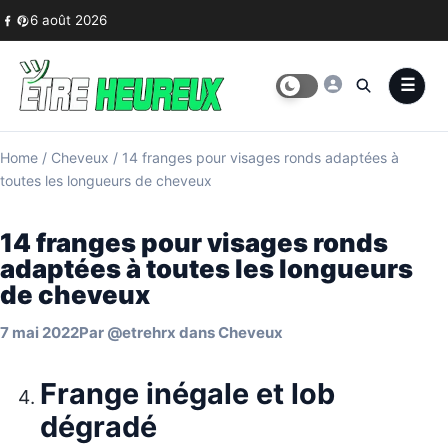
Skip to content
6 août 2026
Home
/
Cheveux
/
14 franges pour visages ronds adaptées à
toutes les longueurs de cheveux
14 franges pour visages ronds
adaptées à toutes les longueurs
de cheveux
7 mai 2022
Par
@etrehrx
dans
Cheveux
Frange inégale et lob
dégradé