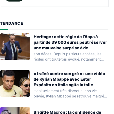
TENDANCE
Héritage : cette règle de l’Aspa à
partir de 39 000 euros peut réserver
une mauvaise surprise à de
nombreuses familles
son décès. Depuis plusieurs années, les
règles ont toutefois évolué, notamment
concernant le seuil…
« traîné contre son gré » : une vidéo
de Kylian Mbappé avec Ester
Expósito en Italie agite la toile
Habituellement très discret sur sa vie
privée, Kylian Mbappé se retrouve malgré
lui au…
Brigitte Macron : la confidence de