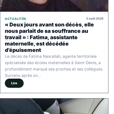
5 août 2026
ACTUALITÉS
« Deux jours avant son décès, elle
nous parlait de sa souffrance au
travail » : Fatima, assistante
maternelle, est décédée
d’épuisement
Le décès de Fatima Nasrallah, agente territoriale
spécialisée des écoles maternelles à Saint-Denis, a
profondément marqué ses proches et ses collègues.
Survenu après un…
Lire