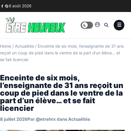
Skip to content
6 août 2026
Home
/
Actualités
/
Enceinte de six mois, l’enseignante de 31 ans
reçoit un coup de pied dans le ventre de la part d’un élève… et
se fait licencier
Enceinte de six mois,
l’enseignante de 31 ans reçoit un
coup de pied dans le ventre de la
part d’un élève… et se fait
licencier
8 juillet 2026
Par
@etrehrx
dans
Actualités