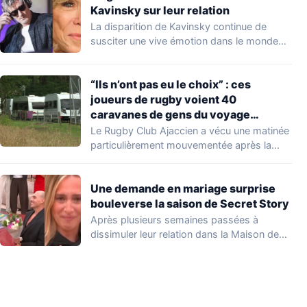
Kavinsky sur leur relation
La disparition de Kavinsky continue de
susciter une vive émotion dans le monde
de…
“Ils n’ont pas eu le choix” : ces
joueurs de rugby voient 40
caravanes de gens du voyage
s’installer dans leur stade, ils les
Le Rugby Club Ajaccien a vécu une matinée
délogent en moins d’1 heure
particulièrement mouvementée après la
découverte d'une…
Une demande en mariage surprise
bouleverse la saison de Secret Story
Après plusieurs semaines passées à
dissimuler leur relation dans la Maison des
Secrets, Arthur…