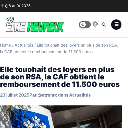
Skip to content
8 août 2026
Home
/
Actualités
/
Elle touchait des loyers en plus de son RSA,
la CAF obtient le remboursement de 11.500 euros
Elle touchait des loyers en plus
de son RSA, la CAF obtient le
remboursement de 11.500 euros
23 juillet 2025
Par
@etrehrx
dans
Actualités