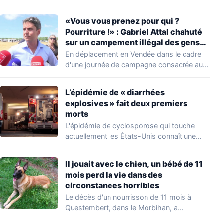
découverte d'une…
«Vous vous prenez pour qui ?
Pourriture !» : Gabriel Attal chahuté
sur un campement illégal des gens
du voyage
En déplacement en Vendée dans le cadre
d'une journée de campagne consacrée aux
occupations…
L’épidémie de « diarrhées
explosives » fait deux premiers
morts
L'épidémie de cyclosporose qui touche
actuellement les États-Unis connaît une
aggravation. Les autorités sanitaires…
Il jouait avec le chien, un bébé de 11
mois perd la vie dans des
circonstances horribles
Le décès d'un nourrisson de 11 mois à
Questembert, dans le Morbihan, a
profondément…