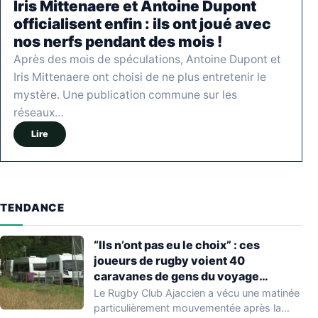
Iris Mittenaere et Antoine Dupont
officialisent enfin : ils ont joué avec
nos nerfs pendant des mois !
Après des mois de spéculations, Antoine Dupont et
Iris Mittenaere ont choisi de ne plus entretenir le
mystère. Une publication commune sur les
réseaux…
Lire
TENDANCE
“Ils n’ont pas eu le choix” : ces
joueurs de rugby voient 40
caravanes de gens du voyage
s’installer dans leur stade, ils les
Le Rugby Club Ajaccien a vécu une matinée
délogent en moins d’1 heure
particulièrement mouvementée après la