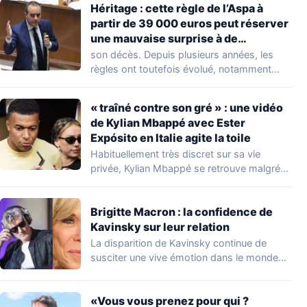
Héritage : cette règle de l’Aspa à
partir de 39 000 euros peut réserver
une mauvaise surprise à de
nombreuses familles
son décès. Depuis plusieurs années, les
règles ont toutefois évolué, notamment
concernant le seuil…
« traîné contre son gré » : une vidéo
de Kylian Mbappé avec Ester
Expósito en Italie agite la toile
Habituellement très discret sur sa vie
privée, Kylian Mbappé se retrouve malgré
lui au…
Brigitte Macron : la confidence de
Kavinsky sur leur relation
La disparition de Kavinsky continue de
susciter une vive émotion dans le monde
de…
«Vous vous prenez pour qui ?