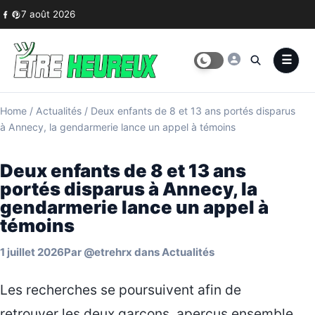
Skip to content
7 août 2026
Home
/
Actualités
/
Deux enfants de 8 et 13 ans portés disparus
à Annecy, la gendarmerie lance un appel à témoins
Deux enfants de 8 et 13 ans
portés disparus à Annecy, la
gendarmerie lance un appel à
témoins
1 juillet 2026
Par
@etrehrx
dans
Actualités
Les recherches se poursuivent afin de
retrouver les deux garçons, aperçus ensemble