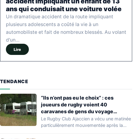
accident impliquant un enfant de 13
ans qui conduisait une voiture volée
Un dramatique accident de la route impliquant
plusieurs adolescents a coûté la vie à un
automobiliste et fait de nombreux blessés. Au volant
d'un…
Lire
TENDANCE
“Ils n’ont pas eu le choix” : ces
joueurs de rugby voient 40
caravanes de gens du voyage
s’installer dans leur stade, ils les
Le Rugby Club Ajaccien a vécu une matinée
délogent en moins d’1 heure
particulièrement mouvementée après la
découverte d'une…