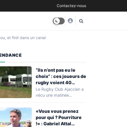
Contactez-nous
ou, et finit dans un canal
ENDANCE
“Ils n’ont pas eu le
choix” : ces joueurs de
rugby voient 40
caravanes de gens du
Le Rugby Club Ajaccien a
voyage s’installer
vécu une matinée
dans leur stade, ils les
particulièrement
délogent en moins d’1
mouvementée après la
«Vous vous prenez
découverte d'une…
heure
pour qui ? Pourriture
!» : Gabriel Attal