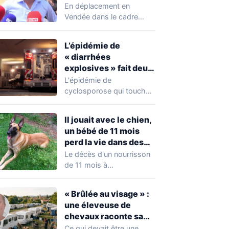
chahuté sur un
En déplacement en
campement illégal
Vendée dans le cadre
des gens du voyage
d'une journée de
campagne consacrée aux
L’épidémie de
occupations…
« diarrhées
explosives » fait deux
premiers morts
L'épidémie de
cyclosporose qui touche
actuellement les États-
Unis connaît une
Il jouait avec le chien,
aggravation. Les autorités
un bébé de 11 mois
sanitaires…
perd la vie dans des
circonstances
Le décès d'un nourrisson
horribles
de 11 mois à
Questembert, dans le
Morbihan, a
« Brûlée au visage » :
profondément…
une éleveuse de
chevaux raconte sa
violente agression par
Ce qui devait être une