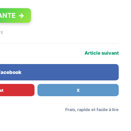
ANTE
→
TÉ
Article suivant
 Facebook
st
X
Frais, rapide et facile à lire