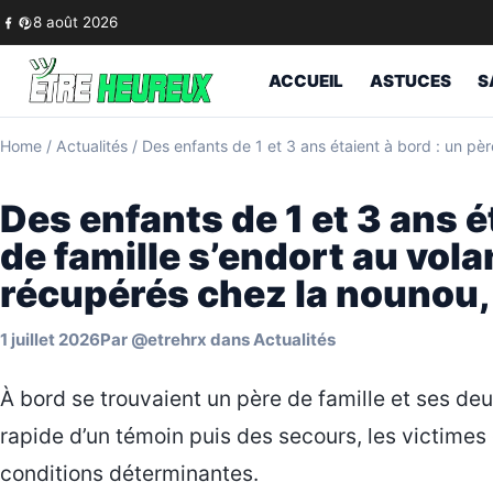
Skip to content
8 août 2026
ACCUEIL
ASTUCES
S
Home
/
Actualités
/
Des enfants de 1 et 3 ans étaient à bord : un pèr
Des enfants de 1 et 3 ans é
de famille s’endort au vola
récupérés chez la nounou, 
1 juillet 2026
Par
@etrehrx
dans
Actualités
À bord se trouvaient un père de famille et ses deu
rapide d’un témoin puis des secours, les victimes
conditions déterminantes.