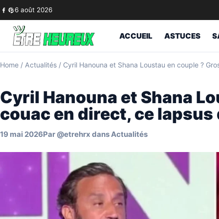
Skip to content
6 août 2026
ACCUEIL
ASTUCES
S
Home
/
Actualités
/
Cyril Hanouna et Shana Loustau en couple ? Gros c
Cyril Hanouna et Shana Lo
couac en direct, ce lapsus d
19 mai 2026
Par
@etrehrx
dans
Actualités