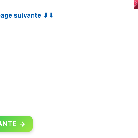
 page suivante ⬇⬇
ANTE
→