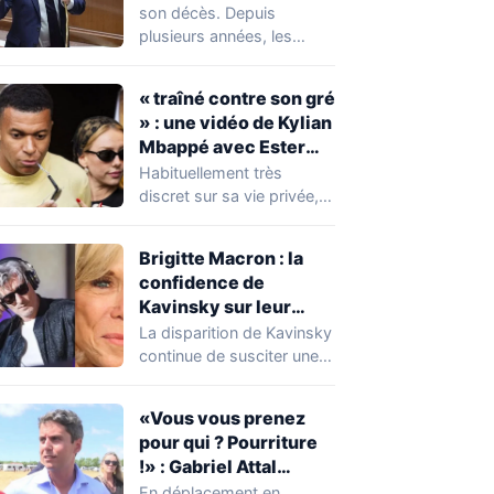
réserver une
son décès. Depuis
mauvaise surprise à
plusieurs années, les
de nombreuses
règles ont toutefois
familles
évolué, notamment
« traîné contre son gré
concernant le seuil…
» : une vidéo de Kylian
Mbappé avec Ester
Expósito en Italie agite
Habituellement très
la toile
discret sur sa vie privée,
Kylian Mbappé se retrouve
malgré lui au…
Brigitte Macron : la
confidence de
Kavinsky sur leur
relation
La disparition de Kavinsky
continue de susciter une
vive émotion dans le
monde de…
«Vous vous prenez
pour qui ? Pourriture
!» : Gabriel Attal
chahuté sur un
En déplacement en