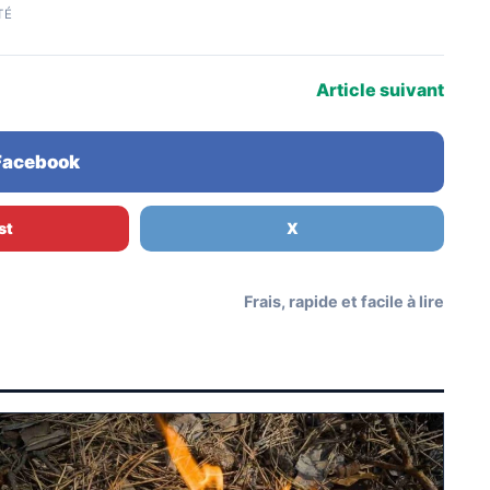
TÉ
Article suivant
 Facebook
st
X
Frais, rapide et facile à lire