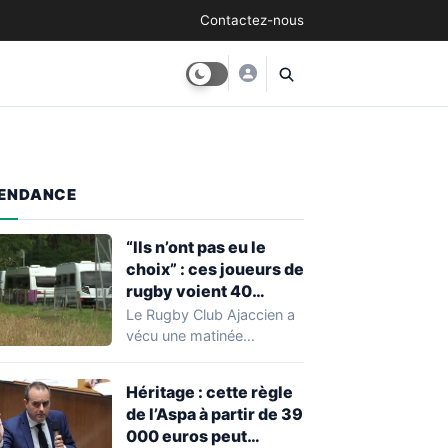
Contactez-nous
ENDANCE
“Ils n’ont pas eu le
choix” : ces joueurs de
rugby voient 40
caravanes de gens du
Le Rugby Club Ajaccien a
voyage s’installer
vécu une matinée
dans leur stade, ils les
particulièrement
délogent en moins d’1
mouvementée après la
Héritage : cette règle
découverte d'une…
heure
de l’Aspa à partir de 39
000 euros peut